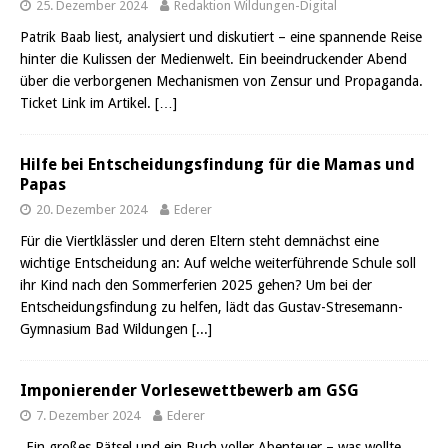
25. Dezember 2024
Redaktion Wildungen-Digital
Patrik Baab liest, analysiert und diskutiert – eine spannende Reise
hinter die Kulissen der Medienwelt. Ein beeindruckender Abend
über die verborgenen Mechanismen von Zensur und Propaganda.
Ticket Link im Artikel.
[…]
Hilfe bei Entscheidungsfindung für die Mamas und
Papas
20. Dezember 2024
Ederer
Für die Viertklässler und deren Eltern steht demnächst eine
wichtige Entscheidung an: Auf welche weiterführende Schule soll
ihr Kind nach den Sommerferien 2025 gehen? Um bei der
Entscheidungsfindung zu helfen, lädt das Gustav-Stresemann-
Gymnasium Bad Wildungen
[...]
Imponierender Vorlesewettbewerb am GSG
7. Dezember 2024
Ederer
„Ein großes Rätsel und ein Buch voller Abenteuer – was wollte