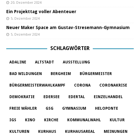
20. Dezember 2024
Ein Projekttag voller Abenteuer
5. Dezember 2024
Neuer Maker Space am Gustav-Stresemann-Gymnasium
5. Dezember 2024
SCHLAGWÖRTER
ADALINE
ALTSTADT
AUSSTELLUNG
BAD WILDUNGEN
BERGHEIM
BÜRGERMEISTER
BÜRGERMEISTERWAHLKAMPF
CORONA
CORONAKRISE
DEMOKRATIE
EDERSEE
EDERTAL
EINZELHANDEL
FREIE WÄHLER
GSG
GYMNASIUM
HELOPONTE
IGS
KINO
KIRCHE
KOMMUNALWAHL
KULTUR
KULTUREN
KURHAUS
KURHAUSAREAL
MEINUNGEN