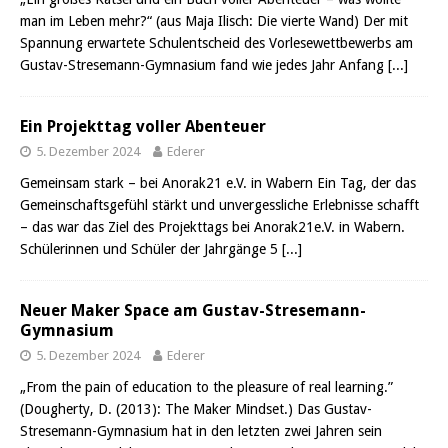
man im Leben mehr?“ (aus Maja Ilisch: Die vierte Wand) Der mit
Spannung erwartete Schulentscheid des Vorlesewettbewerbs am
Gustav-Stresemann-Gymnasium fand wie jedes Jahr Anfang
[...]
Ein Projekttag voller Abenteuer
5. Dezember 2024
Ederer
Gemeinsam stark – bei Anorak21 e.V. in Wabern Ein Tag, der das
Gemeinschaftsgefühl stärkt und unvergessliche Erlebnisse schafft
– das war das Ziel des Projekttags bei Anorak21e.V. in Wabern.
Schülerinnen und Schüler der Jahrgänge 5
[...]
Neuer Maker Space am Gustav-Stresemann-
Gymnasium
5. Dezember 2024
Ederer
„From the pain of education to the pleasure of real learning.”
(Dougherty, D. (2013): The Maker Mindset.) Das Gustav-
Stresemann-Gymnasium hat in den letzten zwei Jahren sein