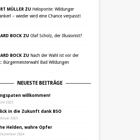
RT MÜLLER ZU
Heloponte: Wildunger
nkerl – wieder wird eine Chance verpasst!
ARD BOCK ZU
Olaf Scholz, der Illusionist?
ARD BOCK ZU
Nach der Wahl ist vor der
t: Bürgermeisterwahl Bad Wildungen
NEUESTE BEITRÄGE
ungspaten willkommen!
pril 2025
lick in die Zukunft dank BSO
ebruar 2025
che Helden, wahre Opfer
 Dezember 2024