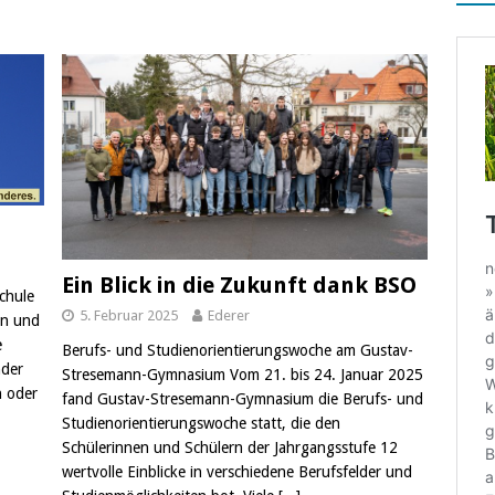
che Helden, wahre Opfer
ALLGEMEIN
e bei Entscheidungsfindung für die Mamas und Papas
ALLGEMEIN
ierender Vorlesewettbewerb am GSG
ALLGEMEIN
a mutantur,
ALLGEMEIN
Ein Blick in die Zukunft dank BSO
chule
5. Februar 2025
Ederer
en und
e
Berufs- und Studienorientierungswoche am Gustav-
nder
Stresemann-Gymnasium Vom 21. bis 24. Januar 2025
n oder
fand Gustav-Stresemann-Gymnasium die Berufs- und
Studienorientierungswoche statt, die den
Schülerinnen und Schülern der Jahrgangsstufe 12
wertvolle Einblicke in verschiedene Berufsfelder und