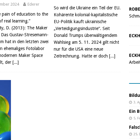
ember 2024
Ederer
So wird die Ukraine ein Teil der EU.
ROBE
 pain of education to the
Kohärente kolonial-kapitalistische
Schma
f real learning.”
EU-Politik kauft ukrainische
y, D. (2013): The Maker
„Verteidigungsindustrie“. Seit
) Das Gustav-Stresemann-
Donald Trumps überwältigendem
ECKH
 hat in den letzten zwei
Wahlsieg am 5. 11. 2024 gilt nicht
in ehemaliges Fotolabor
nur für die USA eine neue
 modernen Maker Space
ECKH
Zeitrechnung. Hatte er doch
[...]
t, der
[...]
Arbei
Bild
3. A
Ein B
5. F
Fals
25.