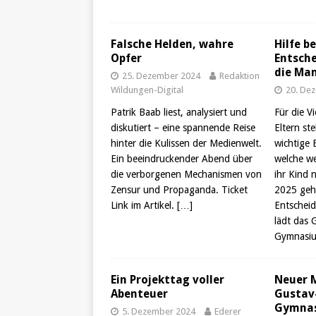
Falsche Helden, wahre
Hilfe be
Opfer
Entsch
die Ma
25. Dezember 2024
Redaktion
Wildungen-Digital
20. De
Patrik Baab liest, analysiert und
Für die V
diskutiert – eine spannende Reise
Eltern st
hinter die Kulissen der Medienwelt.
wichtige 
Ein beeindruckender Abend über
welche we
die verborgenen Mechanismen von
ihr Kind 
Zensur und Propaganda. Ticket
2025 geh
Link im Artikel.
[…]
Entscheid
lädt das 
Gymnasi
Ein Projekttag voller
Neuer 
Abenteuer
Gustav
Gymna
5. Dezember 2024
Ederer