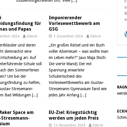
Studienmöglichkeiten bot. Viele
[...]
i
Imponierender
eidungsfindung für
Vorlesewettbewerb am
mas und Papas
GSG
zember 2024
Ederer
7. Dezember 2024
Ederer
iertklässler und deren
„Ein großes Rätsel und ein Buch
eht demnächst eine
voller Abenteuer – was wollte man
Entscheidung an: Auf
im Leben mehr?“ (aus Maja Ilisch:
iterführende Schule soll
Die vierte Wand) Der mit
nach den Sommerferien
Spannung erwartete
en? Um bei der
Schulentscheid des
ungsfindung zu helfen,
Vorlesewettbewerbs am Gustav-
RAG
Gustav-Stresemann-
Stresemann-Gymnasium fand wie
werde
um Bad Wildungen
[...]
jedes Jahr Anfang
[...]
ECKH
Maker Space am
EU-Ziel: Kriegstüchtig
Schma
-Stresemann-
werden um jeden Preis
sium
15. November 2024
Ederer