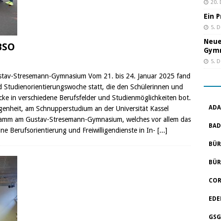
20.
Ein 
5. 
Neue
 BSO
Gym
5. 
stav-Stresemann-Gymnasium Vom 21. bis 24. Januar 2025 fand
Studienorientierungswoche statt, die den Schülerinnen und
icke in verschiedene Berufsfelder und Studienmöglichkeiten bot.
ADA
egenheit, am Schnupperstudium an der Universität Kassel
gramm am Gustav-Stresemann-Gymnasium, welches vor allem das
BAD
ne Berufsorientierung und Freiwilligendienste in In-
[...]
BÜR
BÜR
COR
EDE
GSG