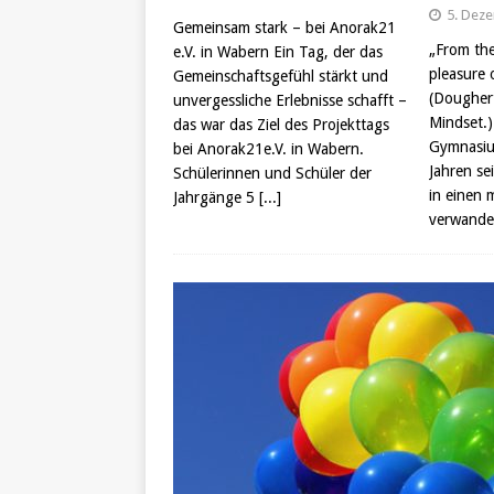
5. Dez
Gemeinsam stark – bei Anorak21
„From the
e.V. in Wabern Ein Tag, der das
pleasure o
Gemeinschaftsgefühl stärkt und
(Doughert
unvergessliche Erlebnisse schafft –
Mindset.
das war das Ziel des Projekttags
Gymnasium
bei Anorak21e.V. in Wabern.
Jahren se
Schülerinnen und Schüler der
in einen
Jahrgänge 5
[...]
verwandel