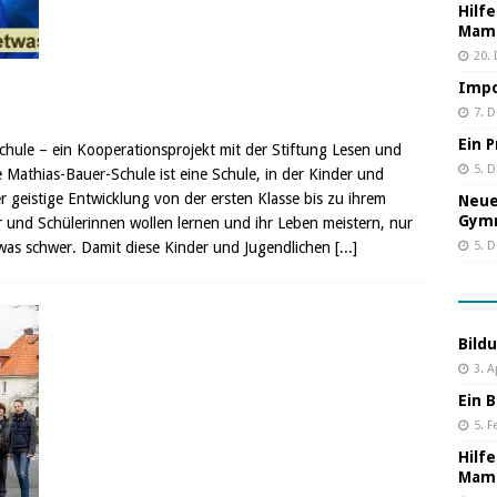
Hilf
Mama
20.
Impo
7. 
Ein 
chule – ein Kooperationsprojekt mit der Stiftung Lesen und
5. 
athias-Bauer-Schule ist eine Schule, in der Kinder und
 geistige Entwicklung von der ersten Klasse bis zu ihrem
Neue
Gym
 und Schülerinnen wollen lernen und ihr Leben meistern, nur
twas schwer. Damit diese Kinder und Jugendlichen
[...]
5. 
Bild
3. A
Ein B
5. F
Hilf
Mama