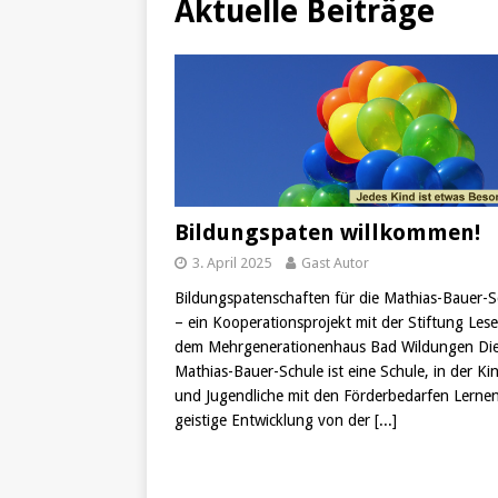
Aktuelle Beiträge
[ 25. Dezember 2024 ]
Fals
[ 20. Dezember 2024 ]
Hilf
[ 7. Dezember 2024 ]
Impon
[ 24. Januar 2022 ]
Tempor
Bildungspaten willkommen!
3. April 2025
Gast Autor
Bildungspatenschaften für die Mathias-Bauer-S
– ein Kooperationsprojekt mit der Stiftung Les
dem Mehrgenerationenhaus Bad Wildungen Di
Mathias-Bauer-Schule ist eine Schule, in der Ki
und Jugendliche mit den Förderbedarfen Lerne
geistige Entwicklung von der
[...]