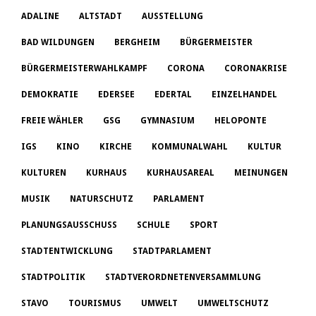
ADALINE
ALTSTADT
AUSSTELLUNG
BAD WILDUNGEN
BERGHEIM
BÜRGERMEISTER
BÜRGERMEISTERWAHLKAMPF
CORONA
CORONAKRISE
DEMOKRATIE
EDERSEE
EDERTAL
EINZELHANDEL
FREIE WÄHLER
GSG
GYMNASIUM
HELOPONTE
IGS
KINO
KIRCHE
KOMMUNALWAHL
KULTUR
KULTUREN
KURHAUS
KURHAUSAREAL
MEINUNGEN
MUSIK
NATURSCHUTZ
PARLAMENT
PLANUNGSAUSSCHUSS
SCHULE
SPORT
STADTENTWICKLUNG
STADTPARLAMENT
STADTPOLITIK
STADTVERORDNETENVERSAMMLUNG
STAVO
TOURISMUS
UMWELT
UMWELTSCHUTZ