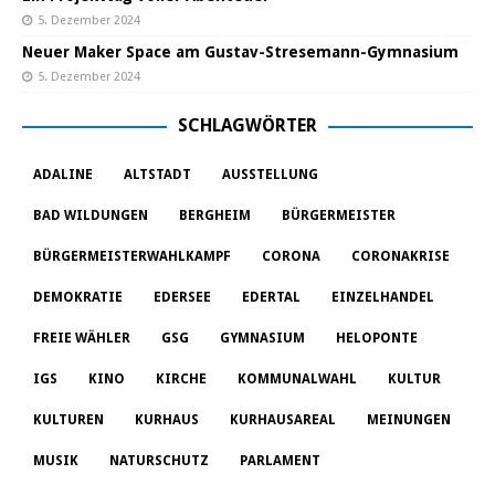
5. Dezember 2024
Neuer Maker Space am Gustav-Stresemann-Gymnasium
5. Dezember 2024
SCHLAGWÖRTER
ADALINE
ALTSTADT
AUSSTELLUNG
BAD WILDUNGEN
BERGHEIM
BÜRGERMEISTER
BÜRGERMEISTERWAHLKAMPF
CORONA
CORONAKRISE
DEMOKRATIE
EDERSEE
EDERTAL
EINZELHANDEL
FREIE WÄHLER
GSG
GYMNASIUM
HELOPONTE
IGS
KINO
KIRCHE
KOMMUNALWAHL
KULTUR
KULTUREN
KURHAUS
KURHAUSAREAL
MEINUNGEN
MUSIK
NATURSCHUTZ
PARLAMENT