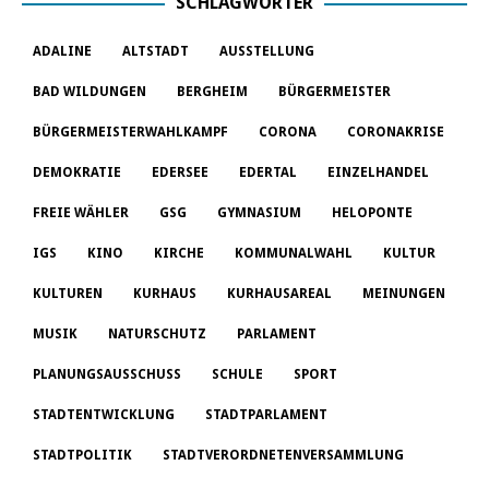
SCHLAGWÖRTER
ADALINE
ALTSTADT
AUSSTELLUNG
BAD WILDUNGEN
BERGHEIM
BÜRGERMEISTER
BÜRGERMEISTERWAHLKAMPF
CORONA
CORONAKRISE
DEMOKRATIE
EDERSEE
EDERTAL
EINZELHANDEL
FREIE WÄHLER
GSG
GYMNASIUM
HELOPONTE
IGS
KINO
KIRCHE
KOMMUNALWAHL
KULTUR
KULTUREN
KURHAUS
KURHAUSAREAL
MEINUNGEN
MUSIK
NATURSCHUTZ
PARLAMENT
PLANUNGSAUSSCHUSS
SCHULE
SPORT
STADTENTWICKLUNG
STADTPARLAMENT
STADTPOLITIK
STADTVERORDNETENVERSAMMLUNG