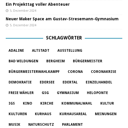
Ein Projekttag voller Abenteuer
5. Dezember 2024
Neuer Maker Space am Gustav-Stresemann-Gymnasium
5. Dezember 2024
SCHLAGWÖRTER
ADALINE
ALTSTADT
AUSSTELLUNG
BAD WILDUNGEN
BERGHEIM
BÜRGERMEISTER
BÜRGERMEISTERWAHLKAMPF
CORONA
CORONAKRISE
DEMOKRATIE
EDERSEE
EDERTAL
EINZELHANDEL
FREIE WÄHLER
GSG
GYMNASIUM
HELOPONTE
IGS
KINO
KIRCHE
KOMMUNALWAHL
KULTUR
KULTUREN
KURHAUS
KURHAUSAREAL
MEINUNGEN
MUSIK
NATURSCHUTZ
PARLAMENT