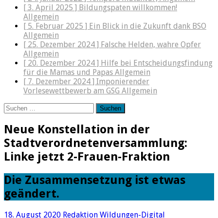
[ 3. April 2025 ]
Bildungspaten willkommen!
Allgemein
[ 5. Februar 2025 ]
Ein Blick in die Zukunft dank BSO
Allgemein
[ 25. Dezember 2024 ]
Falsche Helden, wahre Opfer
Allgemein
[ 20. Dezember 2024 ]
Hilfe bei Entscheidungsfindung
für die Mamas und Papas
Allgemein
[ 7. Dezember 2024 ]
Imponierender
Vorlesewettbewerb am GSG
Allgemein
Suchen
nach:
Neue Konstellation in der
Stadtverordnetenversammlung:
Linke jetzt 2-Frauen-Fraktion
Die Zusammensetzung ist etwas
geändert.
18. August 2020
Redaktion Wildungen-Digital