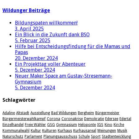
Wildunger Beiträge
Bildungspaten willkommen!
3. April 2025
Ein Blick in die Zukunft dank BSO
5. Februar 2025
Hilfe bei Entscheidungsfindung für die Mamas und
Papas
20. Dezember 2024
Ein Projekttag voller Abenteuer
5. Dezember 2024
Neuer Maker Space am Gustav-Stresemann-
Gymnasium
5. Dezember 2024
Schlagwörter
Adaline
Altstadt
Ausstellung
Bad Wildungen
Bergheim
Bürgermeister
Bürgermeisterwahlkampf
Corona
Coronakrise
Demokratie
Edersee
Edertal
Einzelhandel
Freie Wähler
GSG
Gymnasium
Heloponte
IGS
Kino
Kirche
Kommunalwahl
Kultur
Kulturen
Kurhaus
Kurhausareal
Meinungen
Musik
Naturschutz
Parlament
Planungsausschuss
Schule
Sport
Stadtentwicklung