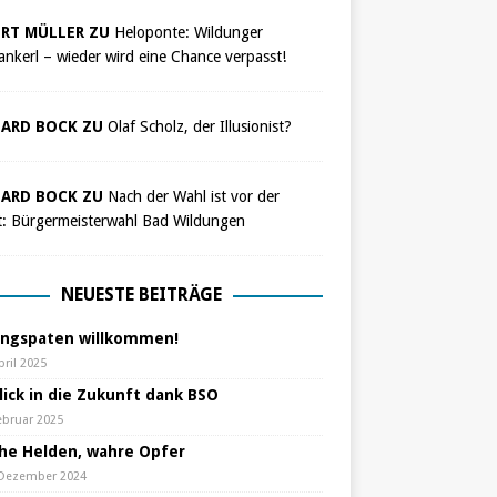
RT MÜLLER ZU
Heloponte: Wildunger
nkerl – wieder wird eine Chance verpasst!
ARD BOCK ZU
Olaf Scholz, der Illusionist?
ARD BOCK ZU
Nach der Wahl ist vor der
t: Bürgermeisterwahl Bad Wildungen
NEUESTE BEITRÄGE
ungspaten willkommen!
pril 2025
lick in die Zukunft dank BSO
ebruar 2025
che Helden, wahre Opfer
 Dezember 2024