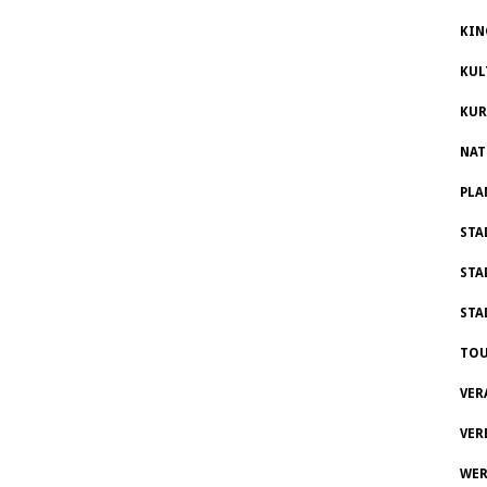
KIN
KUL
KUR
NAT
PLA
STA
STA
STA
TOU
VER
VER
WER