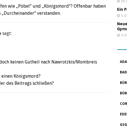
20.
iffen wie „Pöbel“ und „Königsmord“? Offenbar haben
Ein 
m „Durcheinander“ verstanden.
5. 
Neue
Gym
n
sagt:
5. 
 doch keinen Gutheil nach Nawrotzkis/Mombreis
ADA
BAD
g einen Königsmord?
r des Beitrags schließen?
BÜR
BÜR
COR
EDE
GSG