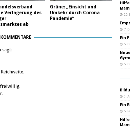
Hilf
handelsverband
Grüne: „Einsicht und
Mama
ie Verlagerung des
Umkehr durch Corona-
20.
ger
Pandemie“
Impo
esmarktes ab
7. 
 KOMMENTARE
Ein 
5. 
n
sagt:
Neue
Gym
5. 
 Reichweite.
reiwillig.
Bild
r.
3. A
Ein B
5. F
Hilf
Mama