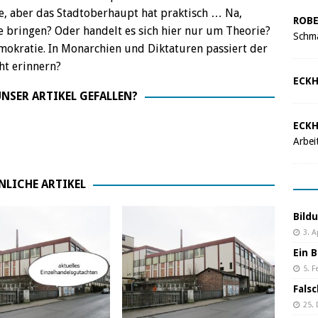
e, aber das Stadtoberhaupt hat praktisch … Na,
ROBE
de bringen? Oder handelt es sich hier nur um Theorie?
Schma
mokratie. In Monarchien und Diktaturen passiert der
ht erinnern?
ECKH
NSER ARTIKEL GEFALLEN?
ECKH
Arbei
NLICHE ARTIKEL
Bild
3. A
Ein B
5. F
Fals
25.