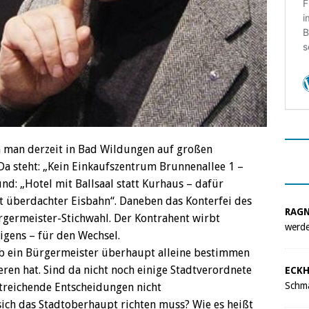
n man derzeit in Bad Wildungen auf großen
Da steht: „Kein Einkaufszentrum Brunnenallee 1 –
nd: „Hotel mit Ballsaal statt Kurhaus – dafür
t überdachter Eisbahn“. Daneben das Konterfei des
RAG
rgermeister-Stichwahl. Der Kontrahent wirbt
werde
rigens – für den Wechsel.
b ein Bürgermeister überhaupt alleine bestimmen
eren hat. Sind da nicht noch einige Stadtverordnete
ECKH
Schma
treichende Entscheidungen nicht
sich das Stadtoberhaupt richten muss? Wie es heißt