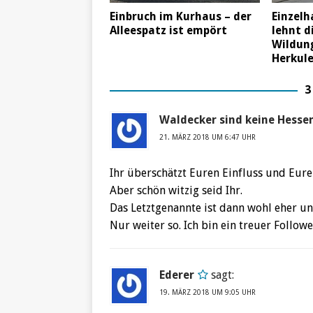
Einbruch im Kurhaus – der
Einzel
Alleespatz ist empört
lehnt d
Wildun
Herkul
3
Waldecker sind keine Hesse
21. MÄRZ 2018 UM 6:47 UHR
Ihr überschätzt Euren Einfluss und Eure
Aber schön witzig seid Ihr.
Das Letztgenannte ist dann wohl eher unf
Nur weiter so. Ich bin ein treuer Followe
Ederer
sagt:
19. MÄRZ 2018 UM 9:05 UHR