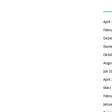
April
Febru
Deze
Nove
Okto
Augu
Juli 
April
März
Febru
Janua