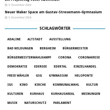
5. Dezember 2024
Neuer Maker Space am Gustav-Stresemann-Gymnasium
5. Dezember 2024
SCHLAGWÖRTER
ADALINE
ALTSTADT
AUSSTELLUNG
BAD WILDUNGEN
BERGHEIM
BÜRGERMEISTER
BÜRGERMEISTERWAHLKAMPF
CORONA
CORONAKRISE
DEMOKRATIE
EDERSEE
EDERTAL
EINZELHANDEL
FREIE WÄHLER
GSG
GYMNASIUM
HELOPONTE
IGS
KINO
KIRCHE
KOMMUNALWAHL
KULTUR
KULTUREN
KURHAUS
KURHAUSAREAL
MEINUNGEN
MUSIK
NATURSCHUTZ
PARLAMENT