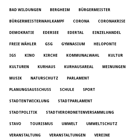
BAD WILDUNGEN
BERGHEIM
BÜRGERMEISTER
BÜRGERMEISTERWAHLKAMPF
CORONA
CORONAKRISE
DEMOKRATIE
EDERSEE
EDERTAL
EINZELHANDEL
FREIE WÄHLER
GSG
GYMNASIUM
HELOPONTE
IGS
KINO
KIRCHE
KOMMUNALWAHL
KULTUR
KULTUREN
KURHAUS
KURHAUSAREAL
MEINUNGEN
MUSIK
NATURSCHUTZ
PARLAMENT
PLANUNGSAUSSCHUSS
SCHULE
SPORT
STADTENTWICKLUNG
STADTPARLAMENT
STADTPOLITIK
STADTVERORDNETENVERSAMMLUNG
STAVO
TOURISMUS
UMWELT
UMWELTSCHUTZ
VERANSTALTUNG
VERANSTALTUNGEN
VEREINE