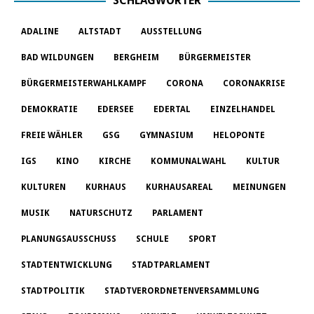
SCHLAGWÖRTER
ADALINE
ALTSTADT
AUSSTELLUNG
BAD WILDUNGEN
BERGHEIM
BÜRGERMEISTER
BÜRGERMEISTERWAHLKAMPF
CORONA
CORONAKRISE
DEMOKRATIE
EDERSEE
EDERTAL
EINZELHANDEL
FREIE WÄHLER
GSG
GYMNASIUM
HELOPONTE
IGS
KINO
KIRCHE
KOMMUNALWAHL
KULTUR
KULTUREN
KURHAUS
KURHAUSAREAL
MEINUNGEN
MUSIK
NATURSCHUTZ
PARLAMENT
PLANUNGSAUSSCHUSS
SCHULE
SPORT
STADTENTWICKLUNG
STADTPARLAMENT
STADTPOLITIK
STADTVERORDNETENVERSAMMLUNG