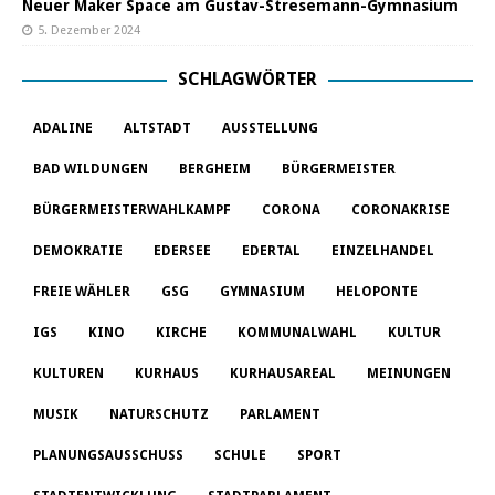
Neuer Maker Space am Gustav-Stresemann-Gymnasium
5. Dezember 2024
SCHLAGWÖRTER
ADALINE
ALTSTADT
AUSSTELLUNG
BAD WILDUNGEN
BERGHEIM
BÜRGERMEISTER
BÜRGERMEISTERWAHLKAMPF
CORONA
CORONAKRISE
DEMOKRATIE
EDERSEE
EDERTAL
EINZELHANDEL
FREIE WÄHLER
GSG
GYMNASIUM
HELOPONTE
IGS
KINO
KIRCHE
KOMMUNALWAHL
KULTUR
KULTUREN
KURHAUS
KURHAUSAREAL
MEINUNGEN
MUSIK
NATURSCHUTZ
PARLAMENT
PLANUNGSAUSSCHUSS
SCHULE
SPORT