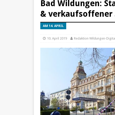
Bad Wildungen: St
[ 25. Dezember 2024 ]
Fals
& verkaufsoffener
[ 20. Dezember 2024 ]
Hilf
[ 7. Dezember 2024 ]
Impon
AM 14. APRIL
[ 24. Januar 2022 ]
Tempor
10. April 2019
Redaktion Wildungen-Digita