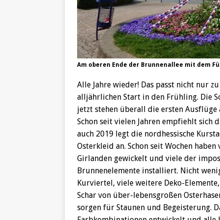
Am oberen Ende der Brunnenallee mit dem Für
Alle Jahre wieder! Das passt nicht nur 
alljährlichen Start in den Frühling. Di
jetzt stehen überall die ersten Ausflü
Schon seit vielen Jahren empfiehlt sich
auch 2019 legt die nordhessische Kursta
Osterkleid an. Schon seit Wochen haben v
Girlanden gewickelt und viele der impo
Brunnenelemente installiert. Nicht wen
Kurviertel, viele weitere Deko-Element
Schar von über-lebensgroßen Osterhase
sorgen für Staunen und Begeisterung. D
Farbkombinationen entwickelt und alle 