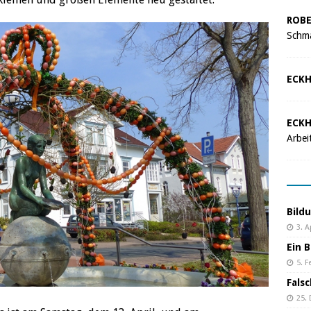
ROBE
Schma
ECKH
ECKH
Arbei
Bild
3. A
Ein B
5. F
Fals
25.