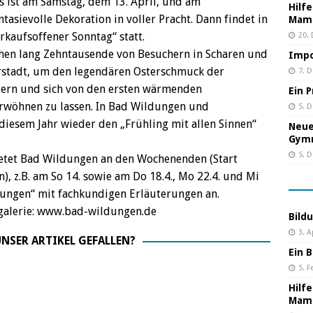
s ist am Samstag, dem 13. April, und am
Hilf
tasievolle Dekoration in voller Pracht. Dann findet in
Mama
rkaufsoffener Sonntag“ statt.
20.
ochen lang Zehntausende von Besuchern in Scharen und
Impo
stadt, um den legendären Osterschmuck der
7. 
rn und sich von den ersten wärmenden
Ein 
rwöhnen zu lassen. In Bad Wildungen und
5. 
diesem Jahr wieder den „Frühling mit allen Sinnen“
Neue
Gym
5. 
ietet Bad Wildungen an den Wochenenden (Start
, z.B. am So 14. sowie am Do 18.4., Mo 22.4. und Mi
rungen“ mit fachkundigen Erläuterungen an.
ergalerie: www.bad-wildungen.de
Bild
3. A
NSER ARTIKEL GEFALLEN?
Ein B
5. F
Hilf
Mama