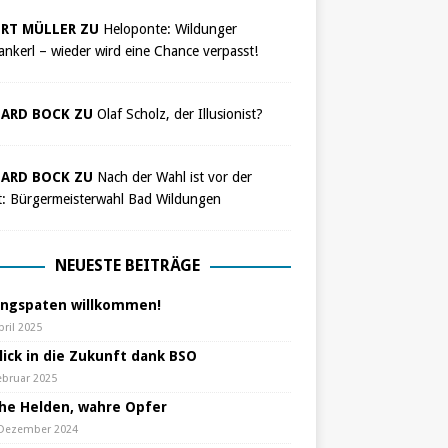
RT MÜLLER ZU
Heloponte: Wildunger
nkerl – wieder wird eine Chance verpasst!
ARD BOCK ZU
Olaf Scholz, der Illusionist?
ARD BOCK ZU
Nach der Wahl ist vor der
t: Bürgermeisterwahl Bad Wildungen
NEUESTE BEITRÄGE
ungspaten willkommen!
pril 2025
lick in die Zukunft dank BSO
ebruar 2025
che Helden, wahre Opfer
 Dezember 2024