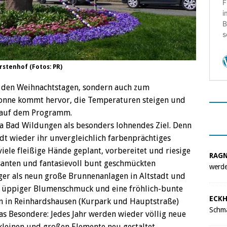
stenhof (Fotos: PR)
zu den Weihnachtstagen, sondern auch zum
e Sonne kommt hervor, die Temperaturen steigen und
ge auf dem Programm.
 da Bad Wildungen als besonders lohnendes Ziel. Denn
dt wieder ihr unvergleichlich farbenprächtiges
iele fleißige Hände geplant, vorbereitet und riesige
RAG
santen und fantasievoll bunt geschmückten
werde
iger als neun große Brunnenanlagen in Altstadt und
e, üppiger Blumenschmuck und eine fröhlich-bunte
ECKH
n in Reinhardshausen (Kurpark und Hauptstraße)
Schma
as Besondere: Jedes Jahr werden wieder völlig neue
kleinen und großen Elemente neu gestaltet.