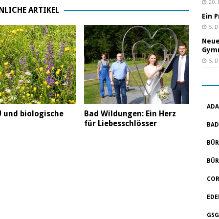
20.
NLICHE ARTIKEL
Ein 
5. 
Neue
Gym
5. 
ADA
 und biologische
Bad Wildungen: Ein Herz
für Liebesschlösser
BAD
BÜR
BÜR
COR
EDE
GSG