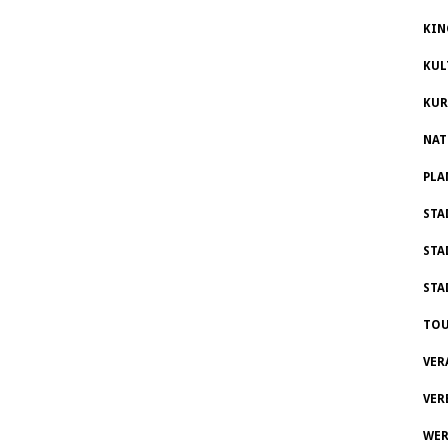
KIN
KUL
KUR
NAT
PLA
STA
STA
STA
TOU
VER
VER
WER