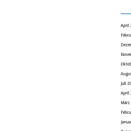
April
Febru
Deze
Nove
Okto
Augu
Juli 
April
März
Febru
Janua