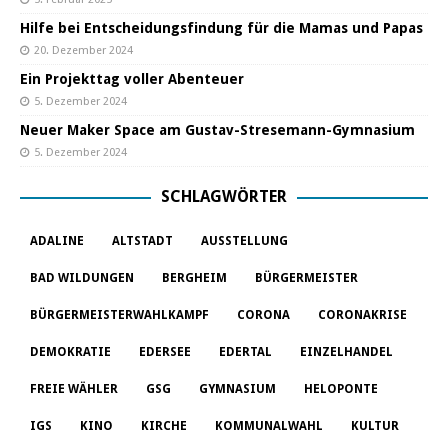
Hilfe bei Entscheidungsfindung für die Mamas und Papas
20. Dezember 2024
Ein Projekttag voller Abenteuer
5. Dezember 2024
Neuer Maker Space am Gustav-Stresemann-Gymnasium
5. Dezember 2024
SCHLAGWÖRTER
ADALINE
ALTSTADT
AUSSTELLUNG
BAD WILDUNGEN
BERGHEIM
BÜRGERMEISTER
BÜRGERMEISTERWAHLKAMPF
CORONA
CORONAKRISE
DEMOKRATIE
EDERSEE
EDERTAL
EINZELHANDEL
FREIE WÄHLER
GSG
GYMNASIUM
HELOPONTE
IGS
KINO
KIRCHE
KOMMUNALWAHL
KULTUR