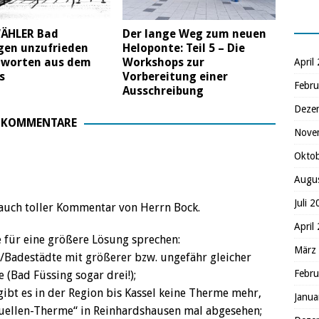
WÄHLER Bad
Der lange Weg zum neuen
gen unzufrieden
Heloponte: Teil 5 – Die
tworten aus dem
Workshops zur
April
s
Vorbereitung einer
Febru
Ausschreibung
Deze
 KOMMENTARE
Nove
Okto
Augu
Juli 
 auch toller Kommentar von Herrn Bock.
April
 für eine größere Lösung sprechen:
März
r/Badestädte mit größerer bzw. ungefähr gleicher
Febru
(Bad Füssing sogar drei!);
ibt es in der Region bis Kassel keine Therme mehr,
Janua
uellen-Therme“ in Reinhardshausen mal abgesehen;