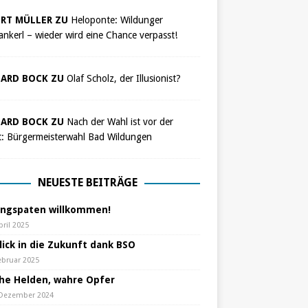
RT MÜLLER ZU
Heloponte: Wildunger
nkerl – wieder wird eine Chance verpasst!
ARD BOCK ZU
Olaf Scholz, der Illusionist?
ARD BOCK ZU
Nach der Wahl ist vor der
t: Bürgermeisterwahl Bad Wildungen
NEUESTE BEITRÄGE
ungspaten willkommen!
pril 2025
lick in die Zukunft dank BSO
ebruar 2025
che Helden, wahre Opfer
 Dezember 2024