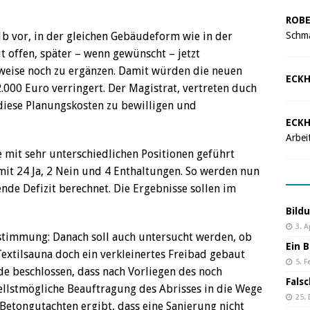
ROBE
Schma
1b vor, in der gleichen Gebäudeform wie in der
t offen, später – wenn gewünscht – jetzt
weise noch zu ergänzen. Damit würden die neuen
ECKH
000 Euro verringert. Der Magistrat, vertreten duch
 diese Planungskosten zu bewilligen und
ECKH
Arbei
e mit sehr unterschiedlichen Positionen geführt
it 24 Ja, 2 Nein und 4 Enthaltungen. So werden nun
de Defizit berechnet. Die Ergebnisse sollen im
Bild
3. A
stimmung: Danach soll auch untersucht werden, ob
Ein B
extilsauna doch ein verkleinertes Freibad gebaut
5. F
e beschlossen, dass nach Vorliegen des noch
Fals
llstmögliche Beauftragung des Abrisses in die Wege
25.
 Betongutachten ergibt, dass eine Sanierung nicht