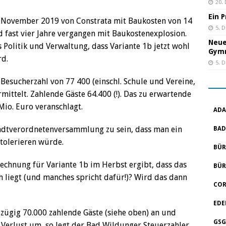
20.
Ein 
m November 2019 von Constrata mit Baukosten von 14
5. 
nd fast vier Jahre vergangen mit Baukostenexplosion.
Neue
Politik und Verwaltung, dass Variante 1b jetzt wohl
Gym
rd.
5. 
 Besucherzahl von 77 400 (einschl. Schule und Vereine,
rmittelt. Zahlende Gäste 64.400 (!). Das zu erwartende
Mio. Euro veranschlagt.
ADA
tadtverordnetenversammlung zu sein, dass man ein
BAD
 tolerieren würde.
BÜR
echnung für Variante 1b im Herbst ergibt, dass das
BÜR
ch liegt (und manches spricht dafür!)? Wird das dann
COR
EDE
zügig 70.000 zahlende Gäste (siehe oben) an und
GSG
Verlust um, so legt der Bad Wildunger Steuerzahler