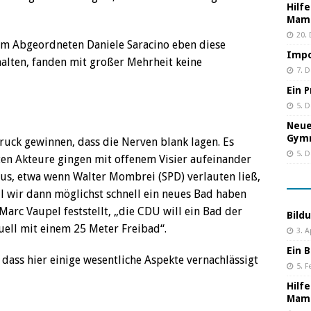
Hilf
Mama
20.
em Abgeordneten Daniele Saracino eben diese
Impo
alten, fanden mit großer Mehrheit keine
7. 
Ein 
5. 
Neue
Gym
uck gewinnen, dass die Nerven blank lagen. Es
5. 
ten Akteure gingen mit offenem Visier aufeinander
 aus, etwa wenn Walter Mombrei (SPD) verlauten ließ,
 wir dann möglichst schnell ein neues Bad haben
rc Vaupel feststellt, „die CDU will ein Bad der
Bild
uell mit einem 25 Meter Freibad“.
3. A
Ein B
dass hier einige wesentliche Aspekte vernachlässigt
5. F
Hilf
Mama