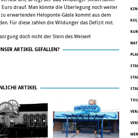
50 Euro drauf. Man könnte die Überlegung noch weiter
KIN
der zu erwartenden Heloponte-Gäste kommt aus dem
KUL
. Für diese zahlen die Wildunger das Defizit mit.
KUR
ersorgung doch nicht der Stein des Weisen!
NAT
NSER ARTIKEL GEFALLEN?
PLA
STA
STA
NLICHE ARTIKEL
STA
TOU
VER
VER
WER