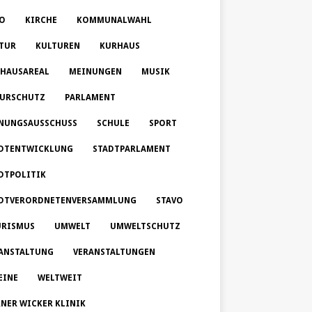
O
KIRCHE
KOMMUNALWAHL
TUR
KULTUREN
KURHAUS
HAUSAREAL
MEINUNGEN
MUSIK
URSCHUTZ
PARLAMENT
NUNGSAUSSCHUSS
SCHULE
SPORT
DTENTWICKLUNG
STADTPARLAMENT
DTPOLITIK
DTVERORDNETENVERSAMMLUNG
STAVO
RISMUS
UMWELT
UMWELTSCHUTZ
ANSTALTUNG
VERANSTALTUNGEN
EINE
WELTWEIT
NER WICKER KLINIK