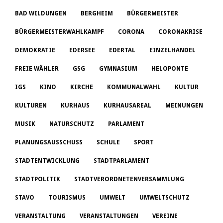
BAD WILDUNGEN
BERGHEIM
BÜRGERMEISTER
BÜRGERMEISTERWAHLKAMPF
CORONA
CORONAKRISE
DEMOKRATIE
EDERSEE
EDERTAL
EINZELHANDEL
FREIE WÄHLER
GSG
GYMNASIUM
HELOPONTE
IGS
KINO
KIRCHE
KOMMUNALWAHL
KULTUR
KULTUREN
KURHAUS
KURHAUSAREAL
MEINUNGEN
MUSIK
NATURSCHUTZ
PARLAMENT
PLANUNGSAUSSCHUSS
SCHULE
SPORT
STADTENTWICKLUNG
STADTPARLAMENT
STADTPOLITIK
STADTVERORDNETENVERSAMMLUNG
STAVO
TOURISMUS
UMWELT
UMWELTSCHUTZ
VERANSTALTUNG
VERANSTALTUNGEN
VEREINE