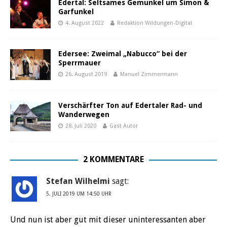
Edertal: Seltsames Gemunkel um Simon &
Garfunkel
4. August 2022
Redaktion Wildungen-Digital
Edersee: Zweimal „Nabucco“ bei der
Sperrmauer
26. August 2019
Manuel Zimmermann
Verschärfter Ton auf Edertaler Rad- und
Wanderwegen
28. Juli 2020
Gast Autor
2 KOMMENTARE
Stefan Wilhelmi
sagt:
5. JULI 2019 UM 14:50 UHR
Und nun ist aber gut mit dieser uninteressanten aber