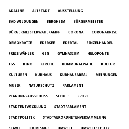
ADALINE
ALTSTADT
AUSSTELLUNG
BAD WILDUNGEN
BERGHEIM
BÜRGERMEISTER
BÜRGERMEISTERWAHLKAMPF
CORONA
CORONAKRISE
DEMOKRATIE
EDERSEE
EDERTAL
EINZELHANDEL
FREIE WÄHLER
GSG
GYMNASIUM
HELOPONTE
IGS
KINO
KIRCHE
KOMMUNALWAHL
KULTUR
KULTUREN
KURHAUS
KURHAUSAREAL
MEINUNGEN
MUSIK
NATURSCHUTZ
PARLAMENT
PLANUNGSAUSSCHUSS
SCHULE
SPORT
STADTENTWICKLUNG
STADTPARLAMENT
STADTPOLITIK
STADTVERORDNETENVERSAMMLUNG
STAVO
TOURISMUS
UMWELT
UMWELTSCHUTZ