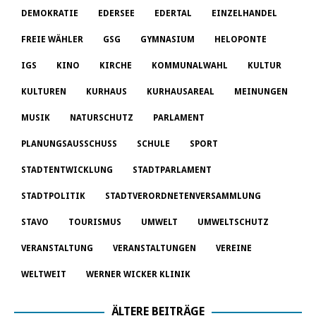
DEMOKRATIE
EDERSEE
EDERTAL
EINZELHANDEL
FREIE WÄHLER
GSG
GYMNASIUM
HELOPONTE
IGS
KINO
KIRCHE
KOMMUNALWAHL
KULTUR
KULTUREN
KURHAUS
KURHAUSAREAL
MEINUNGEN
MUSIK
NATURSCHUTZ
PARLAMENT
PLANUNGSAUSSCHUSS
SCHULE
SPORT
STADTENTWICKLUNG
STADTPARLAMENT
STADTPOLITIK
STADTVERORDNETENVERSAMMLUNG
STAVO
TOURISMUS
UMWELT
UMWELTSCHUTZ
VERANSTALTUNG
VERANSTALTUNGEN
VEREINE
WELTWEIT
WERNER WICKER KLINIK
ÄLTERE BEITRÄGE