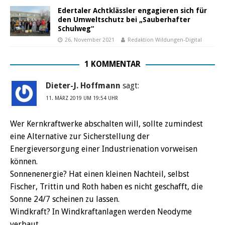
Edertaler Achtklässler engagieren sich für
den Umweltschutz bei „Sauberhafter
Schulweg“
26. November 2021
Redaktion Wildungen-Digital
1 KOMMENTAR
Dieter-J. Hoffmann
sagt:
11. MÄRZ 2019 UM 19:54 UHR
Wer Kernkraftwerke abschalten will, sollte zumindest
eine Alternative zur Sicherstellung der
Energieversorgung einer Industrienation vorweisen
können.
Sonnenenergie? Hat einen kleinen Nachteil, selbst
Fischer, Trittin und Roth haben es nicht geschafft, die
Sonne 24/7 scheinen zu lassen.
Windkraft? In Windkraftanlagen werden Neodyme
verbaut.