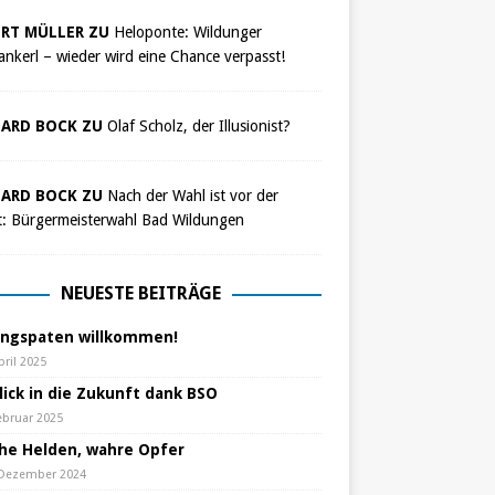
RT MÜLLER ZU
Heloponte: Wildunger
nkerl – wieder wird eine Chance verpasst!
ARD BOCK ZU
Olaf Scholz, der Illusionist?
ARD BOCK ZU
Nach der Wahl ist vor der
t: Bürgermeisterwahl Bad Wildungen
NEUESTE BEITRÄGE
ungspaten willkommen!
pril 2025
lick in die Zukunft dank BSO
ebruar 2025
che Helden, wahre Opfer
 Dezember 2024