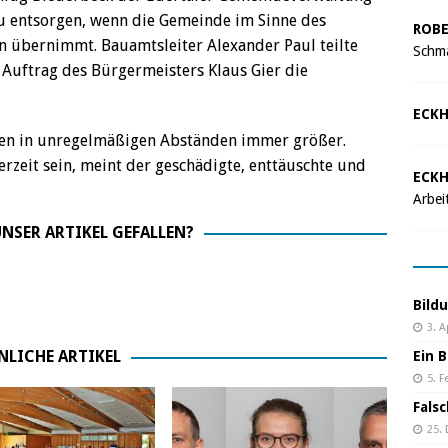
 zu entsorgen, wenn die Gemeinde im Sinne des
ROBE
 übernimmt. Bauamtsleiter Alexander Paul teilte
Schma
Auftrag des Bürgermeisters Klaus Gier die
ECKH
fen in unregelmäßigen Abständen immer größer.
rzeit sein, meint der geschädigte, enttäuschte und
ECKH
Arbei
NSER ARTIKEL GEFALLEN?
Bild
3. A
NLICHE ARTIKEL
Ein B
5. F
Fals
25.