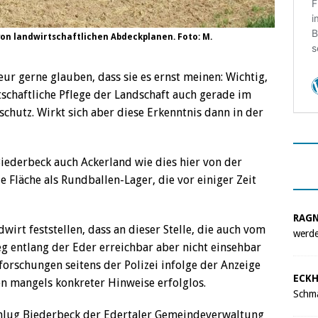
n landwirtschaftlichen Abdeckplanen. Foto: M.
ur gerne glauben, dass sie es ernst meinen: Wichtig,
tschaftliche Pflege der Landschaft auch gerade im
utz. Wirkt sich aber diese Erkenntnis dann in der
Biederbeck auch Ackerland wie dies hier von der
ie Fläche als Rundballen-Lager, die vor einiger Zeit
RAG
irt feststellen, dass an dieser Stelle, die auch vom
werde
 entlang der Eder erreichbar aber nicht einsehbar
forschungen seitens der Polizei infolge der Anzeige
ECKH
n mangels konkreter Hinweise erfolglos.
Schma
hlug Biederbeck der Edertaler Gemeindeverwaltung