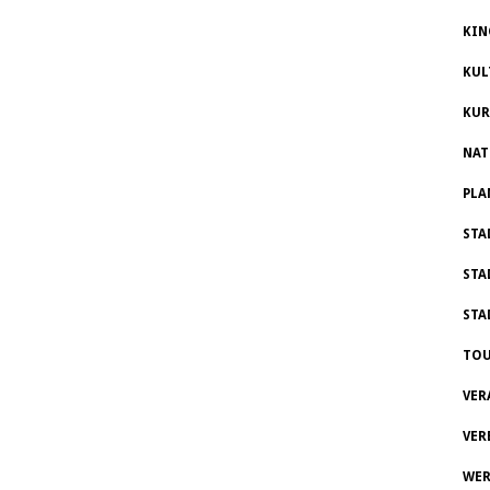
KIN
KUL
KUR
NAT
PLA
STA
STA
STA
TOU
VER
VER
WER