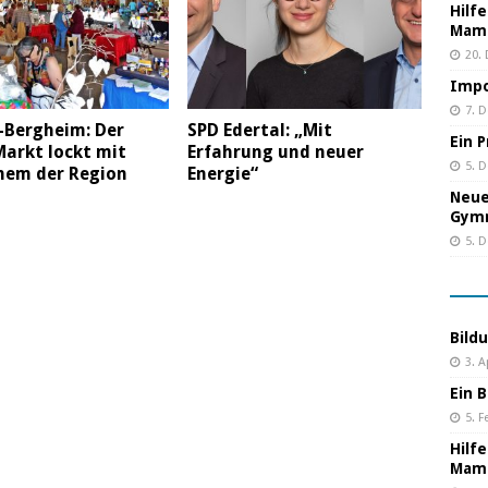
Hilf
Mama
20.
Impo
7. 
-Bergheim: Der
SPD Edertal: „Mit
Ein 
arkt lockt mit
Erfahrung und neuer
5. 
hem der Region
Energie“
Neue
Gym
5. 
Bild
3. A
Ein B
5. F
Hilf
Mama