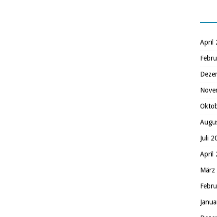
April
Febru
Deze
Nove
Okto
Augu
Juli 
April
März
Febru
Janua