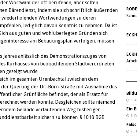
 der Wortwahl der oft berufenen, aber selten
ROBE
n Bärendienst, indem sie sich schriftlich äußernden
Schma
in wiederholenden Wortwendungen zu deren
mpfehlen, lediglich davon Kenntnis zu nehmen. Da ist
. Sich aus guten und wohlüberlegten Gründen sich
ECKH
 Eigeninteresse am Bebauungsplan verfolgen, müssen
ECKH
es Jahres anlässlich des Demonstrationszuges von
Arbei
des Kurhauses von beobachtenden Stadtverordneten
en gezeigt wurde.
 sich im gesamten Urenbachtal zwischen dem
d der Querung der Dr.-Born-Straße mit Ausnahme des
Bild
entlicher Grünfläche befindet, der als Ersatz für
3. A
erechnet werden könnte. Desgleichen sollte niemand
Ein B
ßerndem Gelände verlaufenden Weg bisheriger
5. F
runddienstbarkeit sichern zu können. § 1018 BGB
Fals
25.