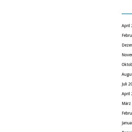
April
Febru
Deze
Nove
Okto
Augu
Juli 
April
März
Febru
Janua