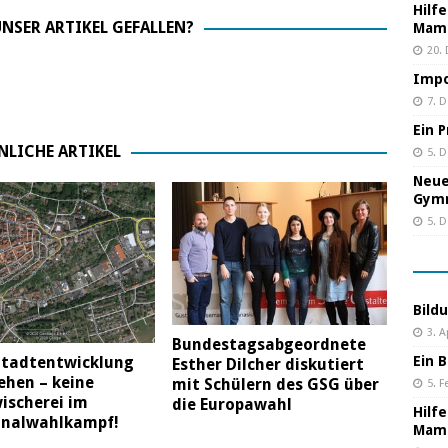
Hilf
NSER ARTIKEL GEFALLEN?
Mama
20.
Impo
7. 
Ein 
NLICHE ARTIKEL
5. 
Neue
Gym
5. 
Bild
3. A
Bundestagsabgeordnete
Ein B
Stadtentwicklung
Esther Dilcher diskutiert
ehen – keine
mit Schülern des GSG über
5. F
ischerei im
die Europawahl
Hilf
alwahlkampf!
Mama