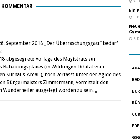
20.
1 KOMMENTAR
Ein 
5. 
Neue
Gym
5. 
 28. September 2018 „Der Überraschungsgast“ bedarf
:
18 abgesegnete Vorlage des Magistrats zur
s Bebauungsplanes (in Wildungen Dibital vom
ADA
hen Kurhaus-Areal“), noch verfasst unter der Ägide des
BAD
nen Bürgermeisters Zimmermann, vermittelt den
en Wunderheiler ausgelegt worden zu sein. „
BÜR
BÜR
COR
EDE
GSG