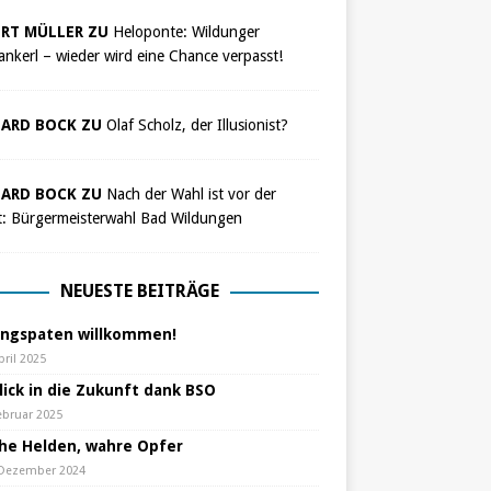
RT MÜLLER ZU
Heloponte: Wildunger
nkerl – wieder wird eine Chance verpasst!
ARD BOCK ZU
Olaf Scholz, der Illusionist?
ARD BOCK ZU
Nach der Wahl ist vor der
t: Bürgermeisterwahl Bad Wildungen
NEUESTE BEITRÄGE
ungspaten willkommen!
pril 2025
lick in die Zukunft dank BSO
ebruar 2025
che Helden, wahre Opfer
 Dezember 2024