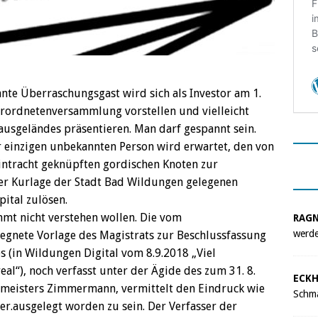
nnte Überraschungsgast wird sich als Investor am 1.
erordnetenversammlung vorstellen und vielleicht
ausgeländes präsentieren. Man darf gespannt sein.
r einzigen unbekannten Person wird erwartet, den von
intracht geknüpften gordischen Knoten zur
ler Kurlage der Stadt Bad Wildungen gelegenen
ital zulösen.
mmt nicht verstehen wollen. Die vom
RAG
werde
egnete Vorlage des Magistrats zur Beschlussfassung
(in Wildungen Digital vom 8.9.2018 „Viel
al“), noch verfasst unter der Ägide des zum 31. 8.
ECKH
meisters Zimmermann, vermittelt den Eindruck wie
Schma
er.ausgelegt worden zu sein. Der Verfasser der