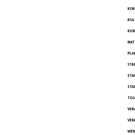
KIN
KUL
KUR
NAT
PLA
STA
STA
STA
TOU
VER
VER
WER