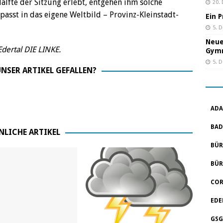
älfte der Sitzung erlebt, entgehen ihm solche
20.
passt in das eigene Weltbild – Provinz-Kleinstadt-
Ein 
5. 
Neue
dertal DIE LINKE.
Gym
5. 
NSER ARTIKEL GEFALLEN?
ADA
BAD
NLICHE ARTIKEL
BÜR
BÜR
COR
EDE
GSG