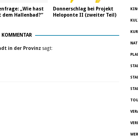
nfrage: „Wie hast
Donnerschlag bei Projekt
KIN
t dem Hallenbad?“
Heloponte II (zweiter Teil)
KUL
KUR
1 KOMMENTAR
NAT
dt in der Provinz
sagt:
PLA
STA
STA
STA
TOU
VER
VER
WER