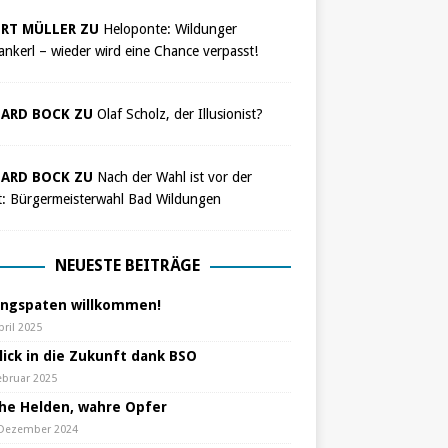
RT MÜLLER ZU
Heloponte: Wildunger
nkerl – wieder wird eine Chance verpasst!
ARD BOCK ZU
Olaf Scholz, der Illusionist?
ARD BOCK ZU
Nach der Wahl ist vor der
t: Bürgermeisterwahl Bad Wildungen
NEUESTE BEITRÄGE
ungspaten willkommen!
pril 2025
lick in die Zukunft dank BSO
ebruar 2025
che Helden, wahre Opfer
 Dezember 2024