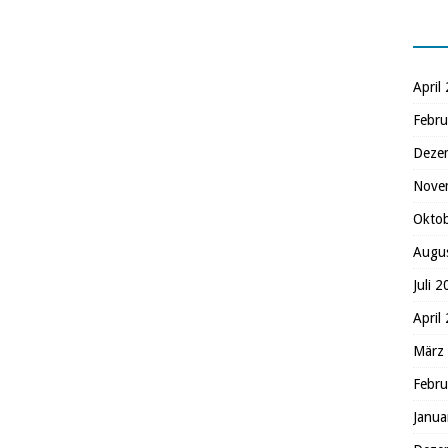
April
Febru
Deze
Nove
Okto
Augu
Juli 
April
März
Febru
Janua