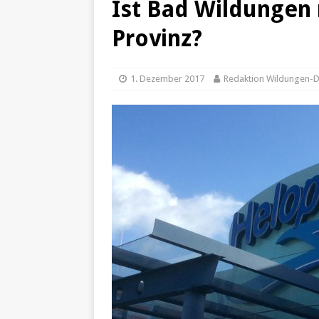
Ist Bad Wildungen 
[ 25. Dezember 2024 ]
Fals
Provinz?
[ 20. Dezember 2024 ]
Hilf
[ 7. Dezember 2024 ]
Impon
1. Dezember 2017
Redaktion Wildungen-Di
[ 24. Januar 2022 ]
Tempor