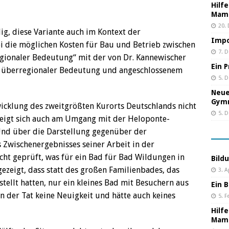
Hilf
Mama
20.
ig, diese Variante auch im Kontext der
Impo
 die möglichen Kosten für Bau und Betrieb zwischen
7. 
ionaler Bedeutung“ mit der von Dr. Kannewischer
Ein 
it überregionaler Bedeutung und angeschlossenem
5. 
Neue
Gym
icklung des zweitgrößten Kurorts Deutschlands nicht
5. 
, zeigt sich auch am Umgang mit der Heloponte-
 Und über die Darstellung gegenüber der
s Zwischenergebnisses seiner Arbeit in der
ht geprüft, was für ein Bad für Bad Wildungen in
Bild
ezeigt, dass statt des großen Familienbades, das
3. A
tellt hatten, nur ein kleines Bad mit Besuchern aus
Ein B
in der Tat keine Neuigkeit und hätte auch keines
5. F
Hilf
Mama