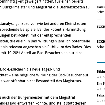
innhaftigkeit geweigert hatten, für einen bereits
ROBE
on Bürgermeister und Magistrat die Betriebskosten zu
Schma
ktanalyse genauso vor wie bei anderen Kleinstädten
ECKH
sprechende Beispiele. Bei der Potential-Ermittlung
ngen betrachtet, mit der entsprechenden
ten, die allein in Bad Wildungen jährlich potentielle
ECKH
Arbei
 als relevant angesehen als Publikum des Bades. Dies
mit 10-20% Anteil an Bad-Besuchern eh nur eine
Bad-Besuchern als neue Tages- und
Bild
chtet – eine mögliche Wirkung der Bad-Besucher auf
3. A
e war offenbar nicht Bestandteil des Magistrats-
Ein B
5. F
Fals
ss auch der Bürgermeister mit dem Magistrat
25.
bendes Bad entwerfen konnte, und stellt statt dessen