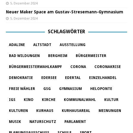
5. Dezember 2024
Neuer Maker Space am Gustav-Stresemann-Gymnasium
5. Dezember 2024
SCHLAGWÖRTER
ADALINE
ALTSTADT
AUSSTELLUNG
BAD WILDUNGEN
BERGHEIM
BÜRGERMEISTER
BÜRGERMEISTERWAHLKAMPF
CORONA
CORONAKRISE
DEMOKRATIE
EDERSEE
EDERTAL
EINZELHANDEL
FREIE WÄHLER
GSG
GYMNASIUM
HELOPONTE
IGS
KINO
KIRCHE
KOMMUNALWAHL
KULTUR
KULTUREN
KURHAUS
KURHAUSAREAL
MEINUNGEN
MUSIK
NATURSCHUTZ
PARLAMENT
PLANUNGSAUSSCHUSS
SCHULE
SPORT