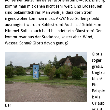
Konzernen seltsamerweise favorisierten E-Autos. Bislang
kommt man mit denen nicht sehr weit. Und Ladesäulen
sind bekanntlich rar. Man weiß ja, dass der Strom
irgendwoher kommen muss. AKW? Nee! Sollen ja bald
ausrangiert werden. Kohlestrom? Auch nee! Stinkt zum
Himmel. Soll ja auch bald beendet sein. Ökostrom? Der
kommt zwar aus der Steckdose, kostet aber. Wind,
Wasser, Sonne? Gibt’s davon genug?
Gibt’s
sogar
gratis.
Unglau
blich?
Ein
Beispie
l: Als
Urlaub
Der
er auf