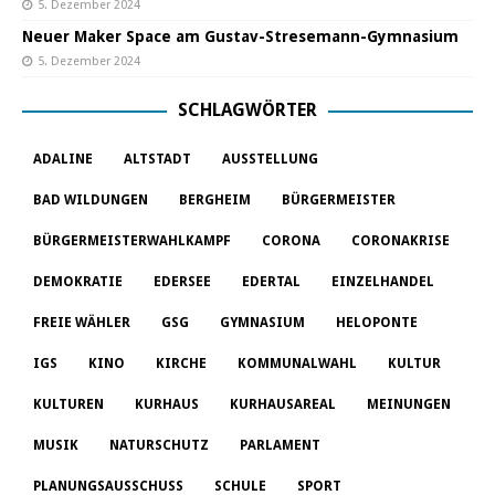
5. Dezember 2024
Neuer Maker Space am Gustav-Stresemann-Gymnasium
5. Dezember 2024
SCHLAGWÖRTER
ADALINE
ALTSTADT
AUSSTELLUNG
BAD WILDUNGEN
BERGHEIM
BÜRGERMEISTER
BÜRGERMEISTERWAHLKAMPF
CORONA
CORONAKRISE
DEMOKRATIE
EDERSEE
EDERTAL
EINZELHANDEL
FREIE WÄHLER
GSG
GYMNASIUM
HELOPONTE
IGS
KINO
KIRCHE
KOMMUNALWAHL
KULTUR
KULTUREN
KURHAUS
KURHAUSAREAL
MEINUNGEN
MUSIK
NATURSCHUTZ
PARLAMENT
PLANUNGSAUSSCHUSS
SCHULE
SPORT