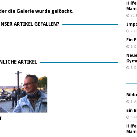
Hilf
Mama
er die Galerie wurde gelöscht.
20.
NSER ARTIKEL GEFALLEN?
Impo
7. 
Ein 
5. 
Neue
Gym
NLICHE ARTIKEL
5. 
Bild
3. A
Ein B
5. F
f
Hilf
Mama