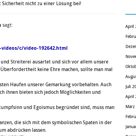
 Sicherheit nicht zu einer Lösung bei!
n
sagt:
April
Febru
Deze
videos/c/video-192642.html
Nove
 und Streiterei ausartet und sich vor allem unsere
Okto
 Überfordertheit keine Ehre machen, sollte man mal
Augu
chsten Haufen unserer Gemarkung vorbehalten. Auch
Juli 
h ihnen bieten sich jedoch Möglichkeiten und
April
März
, Stumpfsinn und Egoismus begründet sind, muss man
Febru
anzen, die sich mit dem symbolischen Spaten in der
Janua
um abdrücken lassen.