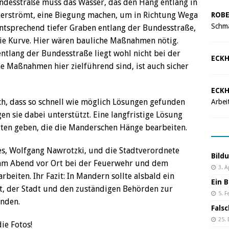
ndesstraße muss das Wasser, das den Hang entlang in
terströmt, eine Biegung machen, um in Richtung Wega
ROBE
Schma
 entsprechend tiefer Graben entlang der Bundesstraße,
die Kurve. Hier wären bauliche Maßnahmen nötig.
ntlang der Bundesstraße liegt wohl nicht bei der
ECKH
e Maßnahmen hier zielführend sind, ist auch sicher
ECKH
h, dass so schnell wie möglich Lösungen gefunden
Arbei
n sie dabei unterstützt. Eine langfristige Lösung
ten geben, die die Manderschen Hänge bearbeiten.
s, Wolfgang Nawrotzki, und die Stadtverordnete
Bild
 am Abend vor Ort bei der Feuerwehr und dem
3. A
eiten. Ihr Fazit: In Mandern sollte alsbald ein
Ein B
t, der Stadt und den zuständigen Behörden zur
5. F
inden.
Fals
25.
ie Fotos!