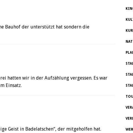
KIN
KUL
he Bauhof der unterstützt hat sondern die
KUR
NAT
PLA
STA
STA
rei hatten wir in der Aufzählung vergessen. Es war
m Einsatz.
STA
TOU
VER
VER
lige Geist in Badelatschen“, der mitgeholfen hat.
WER