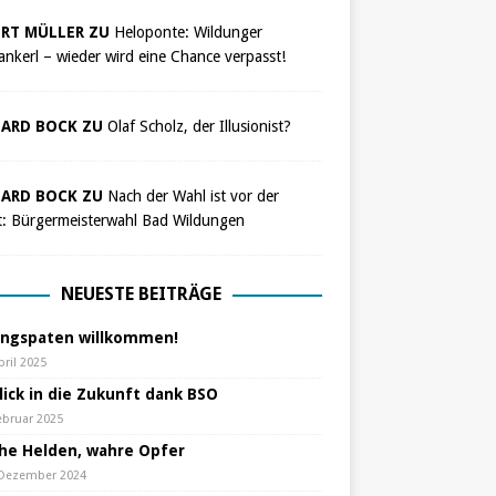
RT MÜLLER ZU
Heloponte: Wildunger
nkerl – wieder wird eine Chance verpasst!
ARD BOCK ZU
Olaf Scholz, der Illusionist?
ARD BOCK ZU
Nach der Wahl ist vor der
t: Bürgermeisterwahl Bad Wildungen
NEUESTE BEITRÄGE
ungspaten willkommen!
pril 2025
lick in die Zukunft dank BSO
ebruar 2025
che Helden, wahre Opfer
 Dezember 2024