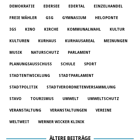
DEMOKRATIE
EDERSEE
EDERTAL
EINZELHANDEL
FREIE WÄHLER
GSG
GYMNASIUM
HELOPONTE
IGS
KINO
KIRCHE
KOMMUNALWAHL
KULTUR
KULTUREN
KURHAUS
KURHAUSAREAL
MEINUNGEN
MUSIK
NATURSCHUTZ
PARLAMENT
PLANUNGSAUSSCHUSS
SCHULE
SPORT
STADTENTWICKLUNG
STADTPARLAMENT
STADTPOLITIK
STADTVERORDNETENVERSAMMLUNG
STAVO
TOURISMUS
UMWELT
UMWELTSCHUTZ
VERANSTALTUNG
VERANSTALTUNGEN
VEREINE
WELTWEIT
WERNER WICKER KLINIK
ÄLTERE BEITRÄGE