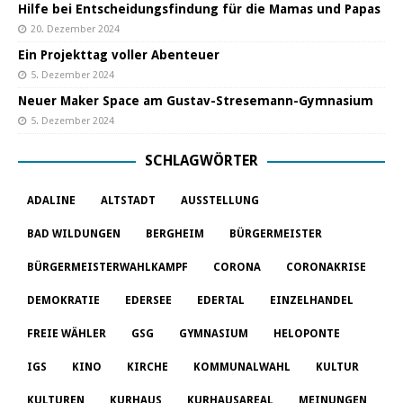
Hilfe bei Entscheidungsfindung für die Mamas und Papas
20. Dezember 2024
Ein Projekttag voller Abenteuer
5. Dezember 2024
Neuer Maker Space am Gustav-Stresemann-Gymnasium
5. Dezember 2024
SCHLAGWÖRTER
ADALINE
ALTSTADT
AUSSTELLUNG
BAD WILDUNGEN
BERGHEIM
BÜRGERMEISTER
BÜRGERMEISTERWAHLKAMPF
CORONA
CORONAKRISE
DEMOKRATIE
EDERSEE
EDERTAL
EINZELHANDEL
FREIE WÄHLER
GSG
GYMNASIUM
HELOPONTE
IGS
KINO
KIRCHE
KOMMUNALWAHL
KULTUR
KULTUREN
KURHAUS
KURHAUSAREAL
MEINUNGEN