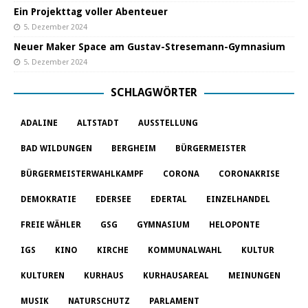
Ein Projekttag voller Abenteuer
5. Dezember 2024
Neuer Maker Space am Gustav-Stresemann-Gymnasium
5. Dezember 2024
SCHLAGWÖRTER
ADALINE
ALTSTADT
AUSSTELLUNG
BAD WILDUNGEN
BERGHEIM
BÜRGERMEISTER
BÜRGERMEISTERWAHLKAMPF
CORONA
CORONAKRISE
DEMOKRATIE
EDERSEE
EDERTAL
EINZELHANDEL
FREIE WÄHLER
GSG
GYMNASIUM
HELOPONTE
IGS
KINO
KIRCHE
KOMMUNALWAHL
KULTUR
KULTUREN
KURHAUS
KURHAUSAREAL
MEINUNGEN
MUSIK
NATURSCHUTZ
PARLAMENT