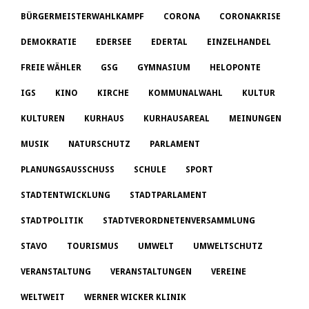
BÜRGERMEISTERWAHLKAMPF
CORONA
CORONAKRISE
DEMOKRATIE
EDERSEE
EDERTAL
EINZELHANDEL
FREIE WÄHLER
GSG
GYMNASIUM
HELOPONTE
IGS
KINO
KIRCHE
KOMMUNALWAHL
KULTUR
KULTUREN
KURHAUS
KURHAUSAREAL
MEINUNGEN
MUSIK
NATURSCHUTZ
PARLAMENT
PLANUNGSAUSSCHUSS
SCHULE
SPORT
STADTENTWICKLUNG
STADTPARLAMENT
STADTPOLITIK
STADTVERORDNETENVERSAMMLUNG
STAVO
TOURISMUS
UMWELT
UMWELTSCHUTZ
VERANSTALTUNG
VERANSTALTUNGEN
VEREINE
WELTWEIT
WERNER WICKER KLINIK