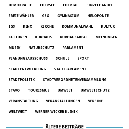
DEMOKRATIE
EDERSEE
EDERTAL
EINZELHANDEL
FREIE WÄHLER
GSG
GYMNASIUM
HELOPONTE
IGS
KINO
KIRCHE
KOMMUNALWAHL
KULTUR
KULTUREN
KURHAUS
KURHAUSAREAL
MEINUNGEN
MUSIK
NATURSCHUTZ
PARLAMENT
PLANUNGSAUSSCHUSS
SCHULE
SPORT
STADTENTWICKLUNG
STADTPARLAMENT
STADTPOLITIK
STADTVERORDNETENVERSAMMLUNG
STAVO
TOURISMUS
UMWELT
UMWELTSCHUTZ
VERANSTALTUNG
VERANSTALTUNGEN
VEREINE
WELTWEIT
WERNER WICKER KLINIK
ÄLTERE BEITRÄGE