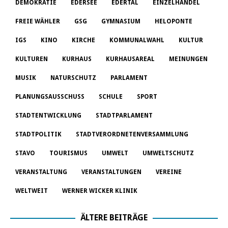
DEMOKRATIE
EDERSEE
EDERTAL
EINZELHANDEL
FREIE WÄHLER
GSG
GYMNASIUM
HELOPONTE
IGS
KINO
KIRCHE
KOMMUNALWAHL
KULTUR
KULTUREN
KURHAUS
KURHAUSAREAL
MEINUNGEN
MUSIK
NATURSCHUTZ
PARLAMENT
PLANUNGSAUSSCHUSS
SCHULE
SPORT
STADTENTWICKLUNG
STADTPARLAMENT
STADTPOLITIK
STADTVERORDNETENVERSAMMLUNG
STAVO
TOURISMUS
UMWELT
UMWELTSCHUTZ
VERANSTALTUNG
VERANSTALTUNGEN
VEREINE
WELTWEIT
WERNER WICKER KLINIK
ÄLTERE BEITRÄGE