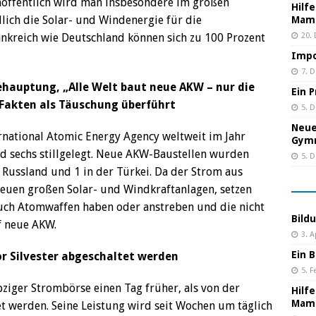
hoffentlich wird man insbesondere im großen
Hilf
lich die Solar- und Windenergie für die
Mama
20.
nkreich wie Deutschland können sich zu 100 Prozent
Impo
7. 
ehauptung, „Alle Welt baut neue AKW – nur die
Ein 
 Fakten als Täuschung überführt
5. 
Neue
rnational Atomic Energy Agency weltweit im Jahr
Gym
 sechs stillgelegt. Neue AKW-Baustellen wurden
5. 
n Russland und 1 in der Türkei. Da der Strom aus
neuen großen Solar- und Windkraftanlagen, setzen
 auch Atomwaffen haben oder anstreben und die nicht
Bild
f neue AKW.
3. A
Ein B
 Silvester abgeschaltet werden
5. F
iger Strombörse einen Tag früher, als von der
Hilf
Mama
tet werden. Seine Leistung wird seit Wochen um täglich