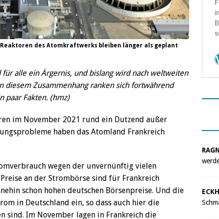
 Reaktoren des Atomkraftwerks bleiben länger als geplant
ür alle ein Ärgernis, und bislang wird nach weltweiten
 in diesem Zusammenhang ranken sich fortwährend
n paar Fakten. (hmz)
aren im November 2021 rund ein Dutzend außer
tungsprobleme haben das Atomland Frankreich
RAG
werde
romverbrauch wegen der unvernünftig vielen
Preise an der Strombörse sind für Frankreich
ohnehin schon hohen deutschen Börsenpreise. Und die
ECKH
rom in Deutschland ein, so dass auch hier die
Schma
n sind. Im November lagen in Frankreich die