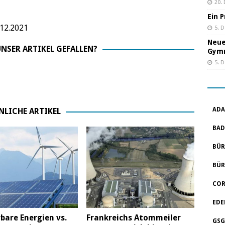
20.
Ein 
12.2021
5. 
Neue
NSER ARTIKEL GEFALLEN?
Gym
5. 
ADA
NLICHE ARTIKEL
BAD
BÜR
BÜR
COR
EDE
bare Energien vs.
Frankreichs Atommeiler
GSG