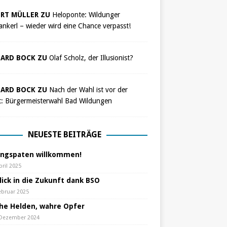
RT MÜLLER ZU
Heloponte: Wildunger
nkerl – wieder wird eine Chance verpasst!
ARD BOCK ZU
Olaf Scholz, der Illusionist?
ARD BOCK ZU
Nach der Wahl ist vor der
t: Bürgermeisterwahl Bad Wildungen
NEUESTE BEITRÄGE
ungspaten willkommen!
pril 2025
lick in die Zukunft dank BSO
ebruar 2025
che Helden, wahre Opfer
 Dezember 2024