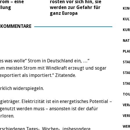
rom – eine
rosten vor sich hin, sie
llung
werden zur Gefahr für
KIN
ganz Europa
KUL
 KOMMENTARE
KUR
NAT
PLA
 es was wolle“ Strom in Deutschland ein, …“
STA
m meisten Strom mit Windkraft erzeugt und sogar
STA
xportiert als importiert.“ Zitatende.
STA
irklich widerspiegeln.
TOU
gieträger. Elektrizität ist ein energetisches Potential –
VER
 genutzt werden muss – ansonsten ist der dafür
rloren.
VER
WER
rschiedenen Tages-, Wochen-, insbesondere