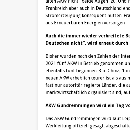
alten AKW nicht „beide Augen“ zu. Und 
Frankreich aber auch in Deutschland end
Stromerzeugung konsequent nutzen. Fra
aus Erneuerbaren Energien versorgen.
Auch die immer wieder verbreitete B
Deutschen nicht“, wird erneut durch
Bisher wurden nach den Zahlen der Inte
2021 fünf AKW in Betrieb genommen und
ebenfalls fünf begonnen. 3 in China, 1 i
neuen AKW erheblich teurer ist als aus 
fast nur autoritär regierte Länder, die
marktwirtschaftlich organisiert sind, au
AKW Gundremmingen wird ein Tag vor
Das AKW Gundremmingen wird laut Leipz
Werkleitung offiziell gesagt, abgeschal