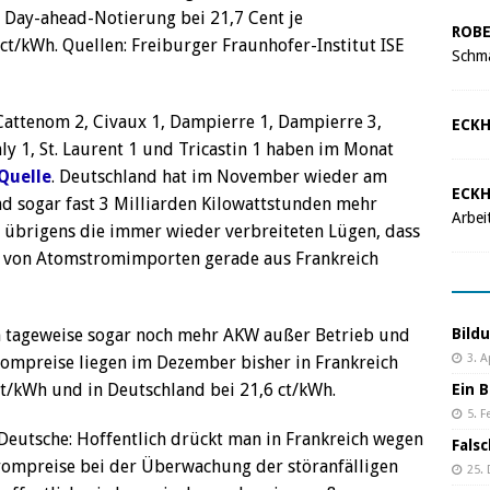
 Day-ahead-Notierung bei 21,7 Cent je
ROBE
ct/kWh. Quellen: Freiburger Fraunhofer-Institut ISE
Schma
 Cattenom 2, Civaux 1, Dampierre 1, Dampierre 3,
ECKH
nly 1, St. Laurent 1 und Tricastin 1 haben im Monat
Quelle
. Deutschland hat im November wieder am
ECKH
d sogar fast 3 Milliarden Kilowattstunden mehr
Arbei
gt übrigens die immer wieder verbreiteten Lügen, dass
s von Atomstromimporten gerade aus Frankreich
Bild
 tageweise sogar noch mehr AKW außer Betrieb und
3. A
rompreise liegen im Dezember bisher in Frankreich
ct/kWh und in Deutschland bei 21,6 ct/kWh.
Ein B
5. F
eutsche: Hoffentlich drückt man in Frankreich wegen
Fals
ompreise bei der Überwachung der störanfälligen
25.