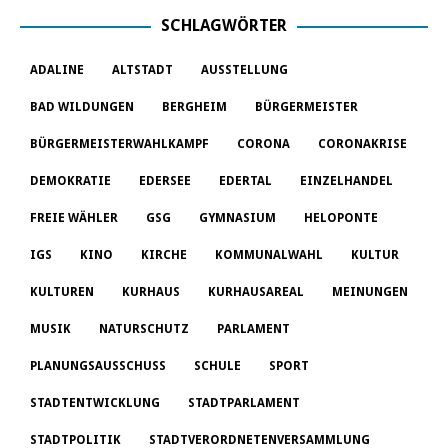
SCHLAGWÖRTER
ADALINE
ALTSTADT
AUSSTELLUNG
BAD WILDUNGEN
BERGHEIM
BÜRGERMEISTER
BÜRGERMEISTERWAHLKAMPF
CORONA
CORONAKRISE
DEMOKRATIE
EDERSEE
EDERTAL
EINZELHANDEL
FREIE WÄHLER
GSG
GYMNASIUM
HELOPONTE
IGS
KINO
KIRCHE
KOMMUNALWAHL
KULTUR
KULTUREN
KURHAUS
KURHAUSAREAL
MEINUNGEN
MUSIK
NATURSCHUTZ
PARLAMENT
PLANUNGSAUSSCHUSS
SCHULE
SPORT
STADTENTWICKLUNG
STADTPARLAMENT
STADTPOLITIK
STADTVERORDNETENVERSAMMLUNG