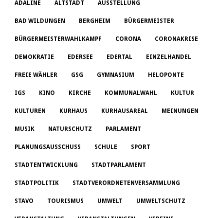
ADALINE
ALTSTADT
AUSSTELLUNG
BAD WILDUNGEN
BERGHEIM
BÜRGERMEISTER
BÜRGERMEISTERWAHLKAMPF
CORONA
CORONAKRISE
DEMOKRATIE
EDERSEE
EDERTAL
EINZELHANDEL
FREIE WÄHLER
GSG
GYMNASIUM
HELOPONTE
IGS
KINO
KIRCHE
KOMMUNALWAHL
KULTUR
KULTUREN
KURHAUS
KURHAUSAREAL
MEINUNGEN
MUSIK
NATURSCHUTZ
PARLAMENT
PLANUNGSAUSSCHUSS
SCHULE
SPORT
STADTENTWICKLUNG
STADTPARLAMENT
STADTPOLITIK
STADTVERORDNETENVERSAMMLUNG
STAVO
TOURISMUS
UMWELT
UMWELTSCHUTZ