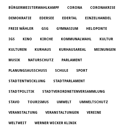
BÜRGERMEISTERWAHLKAMPF
CORONA
CORONAKRISE
DEMOKRATIE
EDERSEE
EDERTAL
EINZELHANDEL
FREIE WÄHLER
GSG
GYMNASIUM
HELOPONTE
IGS
KINO
KIRCHE
KOMMUNALWAHL
KULTUR
KULTUREN
KURHAUS
KURHAUSAREAL
MEINUNGEN
MUSIK
NATURSCHUTZ
PARLAMENT
PLANUNGSAUSSCHUSS
SCHULE
SPORT
STADTENTWICKLUNG
STADTPARLAMENT
STADTPOLITIK
STADTVERORDNETENVERSAMMLUNG
STAVO
TOURISMUS
UMWELT
UMWELTSCHUTZ
VERANSTALTUNG
VERANSTALTUNGEN
VEREINE
WELTWEIT
WERNER WICKER KLINIK