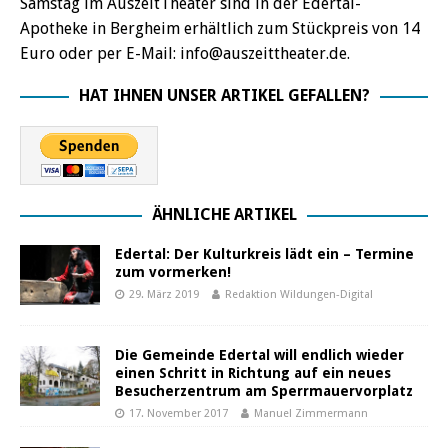
Samstag im AuszeitTheater sind in der Edertal-
Apotheke in Bergheim erhältlich zum Stückpreis von 14
Euro oder per E-Mail: info@auszeittheater.de.
HAT IHNEN UNSER ARTIKEL GEFALLEN?
ÄHNLICHE ARTIKEL
Edertal: Der Kulturkreis lädt ein – Termine
zum vormerken!
29. März 2019
Redaktion Wildungen-Digital
Die Gemeinde Edertal will endlich wieder
einen Schritt in Richtung auf ein neues
Besucherzentrum am Sperrmauervorplatz
17. November 2017
Manuel Zimmermann