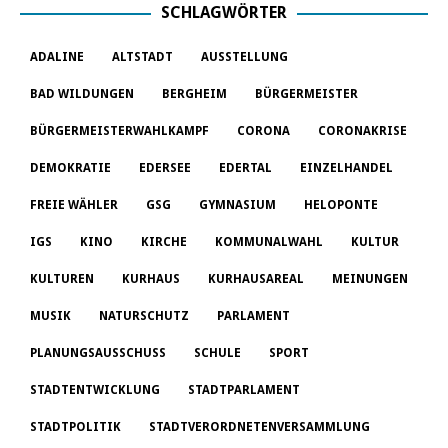
SCHLAGWÖRTER
ADALINE
ALTSTADT
AUSSTELLUNG
BAD WILDUNGEN
BERGHEIM
BÜRGERMEISTER
BÜRGERMEISTERWAHLKAMPF
CORONA
CORONAKRISE
DEMOKRATIE
EDERSEE
EDERTAL
EINZELHANDEL
FREIE WÄHLER
GSG
GYMNASIUM
HELOPONTE
IGS
KINO
KIRCHE
KOMMUNALWAHL
KULTUR
KULTUREN
KURHAUS
KURHAUSAREAL
MEINUNGEN
MUSIK
NATURSCHUTZ
PARLAMENT
PLANUNGSAUSSCHUSS
SCHULE
SPORT
STADTENTWICKLUNG
STADTPARLAMENT
STADTPOLITIK
STADTVERORDNETENVERSAMMLUNG