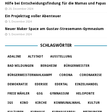
Hilfe bei Entscheidungsfindung für die Mamas und Papas
20. Dezember 2024
Ein Projekttag voller Abenteuer
5. Dezember 2024
Neuer Maker Space am Gustav-Stresemann-Gymnasium
5. Dezember 2024
SCHLAGWÖRTER
ADALINE
ALTSTADT
AUSSTELLUNG
BAD WILDUNGEN
BERGHEIM
BÜRGERMEISTER
BÜRGERMEISTERWAHLKAMPF
CORONA
CORONAKRISE
DEMOKRATIE
EDERSEE
EDERTAL
EINZELHANDEL
FREIE WÄHLER
GSG
GYMNASIUM
HELOPONTE
IGS
KINO
KIRCHE
KOMMUNALWAHL
KULTUR
KULTUREN
KURHAUS
KURHAUSAREAL
MEINUNGEN