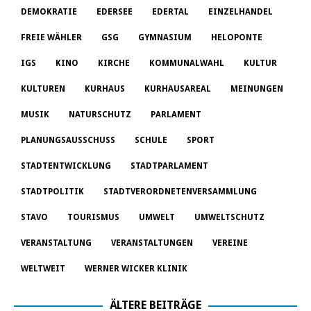
DEMOKRATIE
EDERSEE
EDERTAL
EINZELHANDEL
FREIE WÄHLER
GSG
GYMNASIUM
HELOPONTE
IGS
KINO
KIRCHE
KOMMUNALWAHL
KULTUR
KULTUREN
KURHAUS
KURHAUSAREAL
MEINUNGEN
MUSIK
NATURSCHUTZ
PARLAMENT
PLANUNGSAUSSCHUSS
SCHULE
SPORT
STADTENTWICKLUNG
STADTPARLAMENT
STADTPOLITIK
STADTVERORDNETENVERSAMMLUNG
STAVO
TOURISMUS
UMWELT
UMWELTSCHUTZ
VERANSTALTUNG
VERANSTALTUNGEN
VEREINE
WELTWEIT
WERNER WICKER KLINIK
ÄLTERE BEITRÄGE