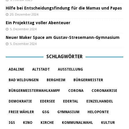
Hilfe bei Entscheidungsfindung für die Mamas und Papas
20. Dezember 2024
Ein Projekttag voller Abenteuer
5. Dezember 2024
Neuer Maker Space am Gustav-Stresemann-Gymnasium
5. Dezember 2024
SCHLAGWÖRTER
ADALINE
ALTSTADT
AUSSTELLUNG
BAD WILDUNGEN
BERGHEIM
BÜRGERMEISTER
BÜRGERMEISTERWAHLKAMPF
CORONA
CORONAKRISE
DEMOKRATIE
EDERSEE
EDERTAL
EINZELHANDEL
FREIE WÄHLER
GSG
GYMNASIUM
HELOPONTE
IGS
KINO
KIRCHE
KOMMUNALWAHL
KULTUR