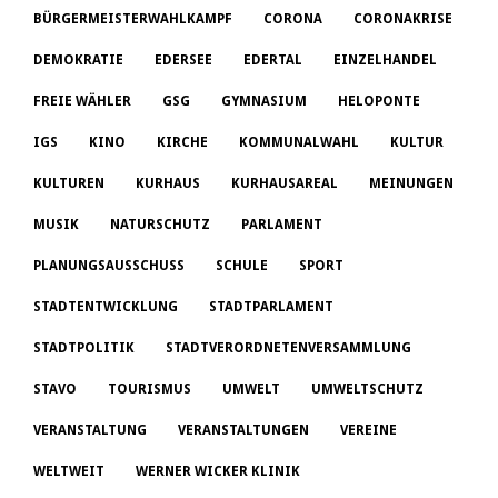
BÜRGERMEISTERWAHLKAMPF
CORONA
CORONAKRISE
DEMOKRATIE
EDERSEE
EDERTAL
EINZELHANDEL
FREIE WÄHLER
GSG
GYMNASIUM
HELOPONTE
IGS
KINO
KIRCHE
KOMMUNALWAHL
KULTUR
KULTUREN
KURHAUS
KURHAUSAREAL
MEINUNGEN
MUSIK
NATURSCHUTZ
PARLAMENT
PLANUNGSAUSSCHUSS
SCHULE
SPORT
STADTENTWICKLUNG
STADTPARLAMENT
STADTPOLITIK
STADTVERORDNETENVERSAMMLUNG
STAVO
TOURISMUS
UMWELT
UMWELTSCHUTZ
VERANSTALTUNG
VERANSTALTUNGEN
VEREINE
WELTWEIT
WERNER WICKER KLINIK