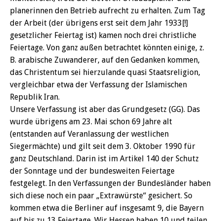
planerinnen den Betrieb aufrecht zu erhalten. Zum Tag
der Arbeit (der übrigens erst seit dem Jahr 1933[!]
gesetzlicher Feiertag ist) kamen noch drei christliche
Feiertage. Von ganz außen betrachtet könnten einige, z.
B. arabische Zuwanderer, auf den Gedanken kommen,
das Christentum sei hierzulande quasi Staatsreligion,
vergleichbar etwa der Verfassung der Islamischen
Republik Iran.
Unsere Verfassung ist aber das Grundgesetz (GG). Das
wurde übrigens am 23. Mai schon 69 Jahre alt
(entstanden auf Veranlassung der westlichen
Siegermächte) und gilt seit dem 3. Oktober 1990 für
ganz Deutschland. Darin ist im Artikel 140 der Schutz
der Sonntage und der bundesweiten Feiertage
festgelegt. In den Verfassungen der Bundesländer haben
sich diese noch ein paar „Extrawürste“ gesichert. So
kommen etwa die Berliner auf insgesamt 9, die Bayern
auf bis zu 13 Feiertage. Wir Hessen haben 10 und teilen