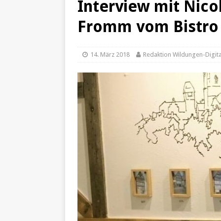
Interview mit Nic
[ 25. Dezember 2024 ]
Fals
Fromm vom Bistro
[ 20. Dezember 2024 ]
Hilf
[ 7. Dezember 2024 ]
Impon
14. März 2018
Redaktion Wildungen-Digita
[ 24. Januar 2022 ]
Tempor