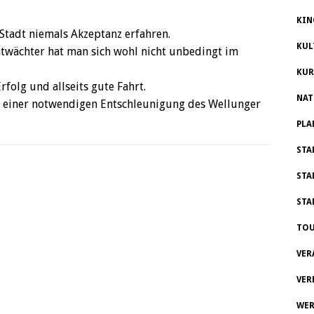
KIN
 Stadt niemals Akzeptanz erfahren.
KUL
chtwächter hat man sich wohl nicht unbedingt im
KUR
rfolg und allseits gute Fahrt.
NAT
ch einer notwendigen Entschleunigung des Wellunger
PLA
STA
STA
STA
TOU
VER
VER
WER