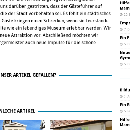
Hilf
uns darüber gestritten, dass der Gästeführer auf
Mama
e der Stadt vorbehalten sei. Es fehlt ein städtisches
20.
e Gäste kriegen einen Schrecken, wenn sie Leerstände
Impo
ollte wie ein lebendiges Museum erlebbar werden. Wir
7. 
 neue Attraktion vor. Abschließend möchten wir
Ein 
rgermeister auch neue Impulse für die schöne
5. 
Neue
Gym
5. 
NSER ARTIKEL GEFALLEN?
Bild
3. A
Ein B
NLICHE ARTIKEL
5. F
Hilf
Mama