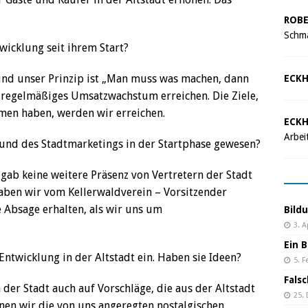
ROBE
Schma
wicklung seit ihrem Start?
 und unser Prinzip ist „Man muss was machen, dann
ECKH
n regelmäßiges Umsatzwachstum erreichen. Die Ziele,
mmen haben, werden wir erreichen.
ECKH
Arbei
t und des Stadtmarketings in der Startphase gewesen?
 gab keine weitere Präsenz von Vertretern der Stadt
haben wir vom Kellerwaldverein – Vorsitzender
Absage erhalten, als wir uns um
Bild
3. A
Ein B
 Entwicklung in der Altstadt ein. Haben sie Ideen?
5. F
Fals
n der Stadt auch auf Vorschläge, die aus der Altstadt
25.
nnen wir die von uns angeregten nostalgischen