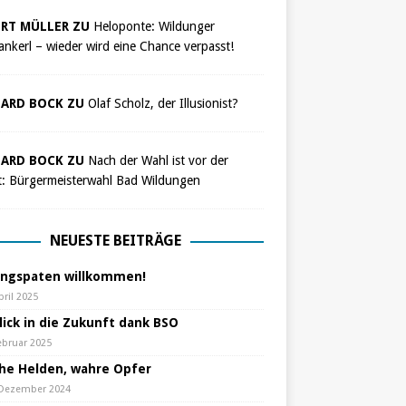
RT MÜLLER ZU
Heloponte: Wildunger
nkerl – wieder wird eine Chance verpasst!
ARD BOCK ZU
Olaf Scholz, der Illusionist?
ARD BOCK ZU
Nach der Wahl ist vor der
t: Bürgermeisterwahl Bad Wildungen
NEUESTE BEITRÄGE
ungspaten willkommen!
pril 2025
lick in die Zukunft dank BSO
ebruar 2025
che Helden, wahre Opfer
 Dezember 2024