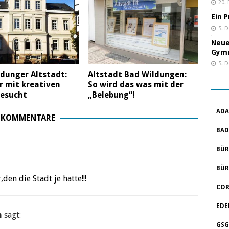
20.
Ein 
5. 
Neue
Gym
5. 
dunger Altstadt:
Altstadt Bad Wildungen:
 mit kreativen
So wird das was mit der
gesucht
„Belebung“!
ADA
 KOMMENTARE
BAD
BÜR
BÜR
en die Stadt je hatte!!!
COR
EDE
n
sagt:
GSG