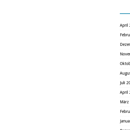
April
Febru
Deze
Nove
Okto
Augu
Juli 
April
März
Febru
Janua