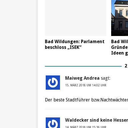
Bad Wildungen: Parlament
Bad Wil
beschloss „ISEK“
Gründer
Ideen 
2
Maiweg Andrea
sagt:
15. MÄRZ 2018 UM 14:02 UHR
Der beste Stadtführer bzw.Nachtwächter,d
Waldecker sind keine Hesse
14. MÄRZ 2018 UM 15:36 UHR