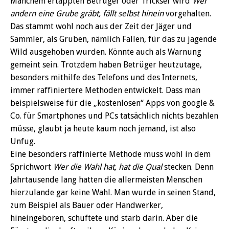
Manchem ertappten Betrüger oder Trickser wird
Wer
andern eine Grube gräbt, fällt selbst hinein
vorgehalten.
Das stammt wohl noch aus der Zeit der Jäger und
Sammler, als Gruben, nämlich Fallen, für das zu jagende
Wild ausgehoben wurden. Könnte auch als Warnung
gemeint sein. Trotzdem haben Betrüger heutzutage,
besonders mithilfe des Telefons und des Internets,
immer raffiniertere Methoden entwickelt. Dass man
beispielsweise für die „kostenlosen“ Apps von google &
Co. für Smartphones und PCs tatsächlich nichts bezahlen
müsse, glaubt ja heute kaum noch jemand, ist also
Unfug.
Eine besonders raffinierte Methode muss wohl in dem
Sprichwort
Wer die Wahl hat, hat die Qual
stecken. Denn
Jahrtausende lang hatten die allermeisten Menschen
hierzulande gar keine Wahl. Man wurde in seinen Stand,
zum Beispiel als Bauer oder Handwerker,
hineingeboren, schuftete und starb darin. Aber die