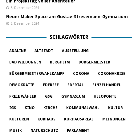
Ein Projekttag voller Abenteuer
5. Dezember 2024
Neuer Maker Space am Gustav-Stresemann-Gymnasium
5. Dezember 2024
SCHLAGWÖRTER
ADALINE
ALTSTADT
AUSSTELLUNG
BAD WILDUNGEN
BERGHEIM
BÜRGERMEISTER
BÜRGERMEISTERWAHLKAMPF
CORONA
CORONAKRISE
DEMOKRATIE
EDERSEE
EDERTAL
EINZELHANDEL
FREIE WÄHLER
GSG
GYMNASIUM
HELOPONTE
IGS
KINO
KIRCHE
KOMMUNALWAHL
KULTUR
KULTUREN
KURHAUS
KURHAUSAREAL
MEINUNGEN
MUSIK
NATURSCHUTZ
PARLAMENT