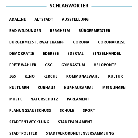
SCHLAGWÖRTER
ADALINE
ALTSTADT
AUSSTELLUNG
BAD WILDUNGEN
BERGHEIM
BÜRGERMEISTER
BÜRGERMEISTERWAHLKAMPF
CORONA
CORONAKRISE
DEMOKRATIE
EDERSEE
EDERTAL
EINZELHANDEL
FREIE WÄHLER
GSG
GYMNASIUM
HELOPONTE
IGS
KINO
KIRCHE
KOMMUNALWAHL
KULTUR
KULTUREN
KURHAUS
KURHAUSAREAL
MEINUNGEN
MUSIK
NATURSCHUTZ
PARLAMENT
PLANUNGSAUSSCHUSS
SCHULE
SPORT
STADTENTWICKLUNG
STADTPARLAMENT
STADTPOLITIK
STADTVERORDNETENVERSAMMLUNG