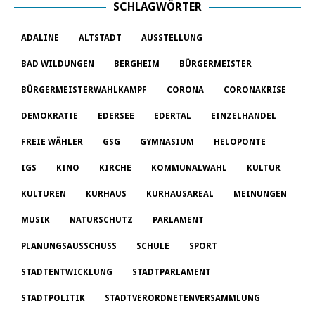
SCHLAGWÖRTER
ADALINE
ALTSTADT
AUSSTELLUNG
BAD WILDUNGEN
BERGHEIM
BÜRGERMEISTER
BÜRGERMEISTERWAHLKAMPF
CORONA
CORONAKRISE
DEMOKRATIE
EDERSEE
EDERTAL
EINZELHANDEL
FREIE WÄHLER
GSG
GYMNASIUM
HELOPONTE
IGS
KINO
KIRCHE
KOMMUNALWAHL
KULTUR
KULTUREN
KURHAUS
KURHAUSAREAL
MEINUNGEN
MUSIK
NATURSCHUTZ
PARLAMENT
PLANUNGSAUSSCHUSS
SCHULE
SPORT
STADTENTWICKLUNG
STADTPARLAMENT
STADTPOLITIK
STADTVERORDNETENVERSAMMLUNG