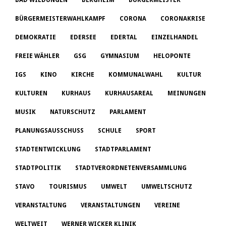
BÜRGERMEISTERWAHLKAMPF
CORONA
CORONAKRISE
DEMOKRATIE
EDERSEE
EDERTAL
EINZELHANDEL
FREIE WÄHLER
GSG
GYMNASIUM
HELOPONTE
IGS
KINO
KIRCHE
KOMMUNALWAHL
KULTUR
KULTUREN
KURHAUS
KURHAUSAREAL
MEINUNGEN
MUSIK
NATURSCHUTZ
PARLAMENT
PLANUNGSAUSSCHUSS
SCHULE
SPORT
STADTENTWICKLUNG
STADTPARLAMENT
STADTPOLITIK
STADTVERORDNETENVERSAMMLUNG
STAVO
TOURISMUS
UMWELT
UMWELTSCHUTZ
VERANSTALTUNG
VERANSTALTUNGEN
VEREINE
WELTWEIT
WERNER WICKER KLINIK