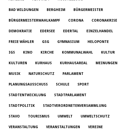
BAD WILDUNGEN
BERGHEIM
BÜRGERMEISTER
BÜRGERMEISTERWAHLKAMPF
CORONA
CORONAKRISE
DEMOKRATIE
EDERSEE
EDERTAL
EINZELHANDEL
FREIE WÄHLER
GSG
GYMNASIUM
HELOPONTE
IGS
KINO
KIRCHE
KOMMUNALWAHL
KULTUR
KULTUREN
KURHAUS
KURHAUSAREAL
MEINUNGEN
MUSIK
NATURSCHUTZ
PARLAMENT
PLANUNGSAUSSCHUSS
SCHULE
SPORT
STADTENTWICKLUNG
STADTPARLAMENT
STADTPOLITIK
STADTVERORDNETENVERSAMMLUNG
STAVO
TOURISMUS
UMWELT
UMWELTSCHUTZ
VERANSTALTUNG
VERANSTALTUNGEN
VEREINE