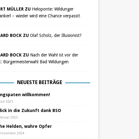
RT MÜLLER ZU
Heloponte: Wildunger
nkerl – wieder wird eine Chance verpasst!
ARD BOCK ZU
Olaf Scholz, der Illusionist?
ARD BOCK ZU
Nach der Wahl ist vor der
t: Bürgermeisterwahl Bad Wildungen
NEUESTE BEITRÄGE
ungspaten willkommen!
pril 2025
lick in die Zukunft dank BSO
ebruar 2025
che Helden, wahre Opfer
 Dezember 2024