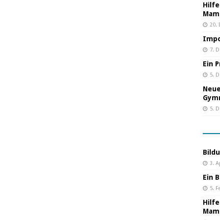
Hilf
Mama
20.
Impo
7. 
Ein 
5. 
Neue
Gym
5. 
Bild
3. A
Ein B
5. F
Hilf
Mama