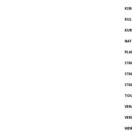
KIN
KUL
KUR
NAT
PLA
STA
STA
STA
TOU
VER
VER
WER