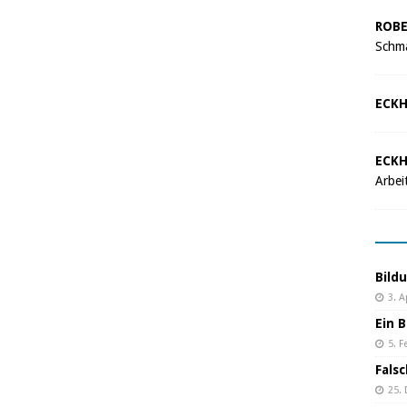
ROBE
Schma
ECKH
ECKH
Arbei
Bild
3. A
Ein B
5. F
Fals
25.