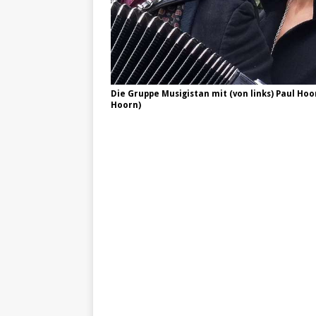
Die Gruppe Musigistan mit (von links) Paul Hoor
Hoorn)