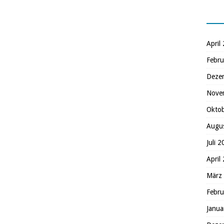
April
Febru
Deze
Nove
Okto
Augu
Juli 
April
März
Febru
Janua