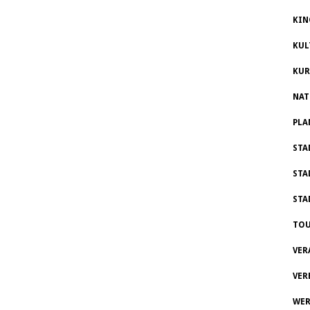
KIN
KUL
KUR
NAT
PLA
STA
STA
STA
TOU
VER
VER
WER