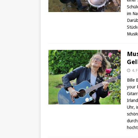
einer
Schül
im Na
Darüb
Stück
Musik
Mus
Gel
4. 
Bille
your P
Gitarr
Irlan
Uhr, 
schön
durch
hocht