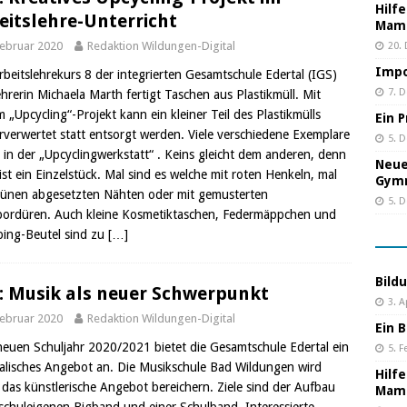
Hilf
eitslehre-Unterricht
Mama
Februar 2020
Redaktion Wildungen-Digital
20.
Impo
rbeitslehrekurs 8 der integrierten Gesamtschule Edertal (IGS)
7. 
ehrerin Michaela Marth fertigt Taschen aus Plastikmüll. Mit
 „Upcycling“-Projekt kann ein kleiner Teil des Plastikmülls
Ein 
rverwertet statt entsorgt werden. Viele verschiedene Exemplare
5. 
n in der „Upcyclingwerkstatt“ . Keins gleicht dem anderen, denn
Neue
ist ein Einzelstück. Mal sind es welche mit roten Henkeln, mal
Gym
rünen abgesetzten Nähten oder mit gemusterten
5. 
bordüren. Auch kleine Kosmetiktaschen, Federmäppchen und
ing-Beutel sind zu
[…]
Bild
: Musik als neuer Schwerpunkt
3. A
Februar 2020
Redaktion Wildungen-Digital
Ein B
euen Schuljahr 2020/2021 bietet die Gesamtschule Edertal ein
5. F
alisches Angebot an. Die Musikschule Bad Wildungen wird
Hilf
 das künstlerische Angebot bereichern. Ziele sind der Aufbau
Mama