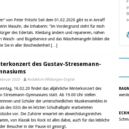
n“ von Peter Fritschi Seit dem 01.02.2020 gibt es in Anraff
rin Masuhr, die Inhaberin: “Im Vordergrund steht für mich
Bürger des Edertals. Kleidung ändern und reparieren, nähen
n Wasch- und Bügelservice und das Wäschemangeln bilden die
ie Sie in aller Bescheidenheit
[…]
terkonzert des Gustav-Stresemann-
mnasiums
Februar 2020
Redaktion Wildungen-Digital
RAG
nntag, 16.02.20 findet das alljährliche Winterkonzert des
werde
v-Stresemann-Gymnasiums statt. Ab 19.00 Uhr stellen
erinnen und Schüler der unterschiedlichen Musikensembles in
ula des GSG die im letzten Schulhalbjahr erarbeiteten
ECKH
stücke vor. Die Zuhörer erwartet ein abwechslungsreiches
Schma
mm, von Klassik bis Rock ist alles dabei, auch für das leibliche
der Besucher in der Pause ist gesorgt.