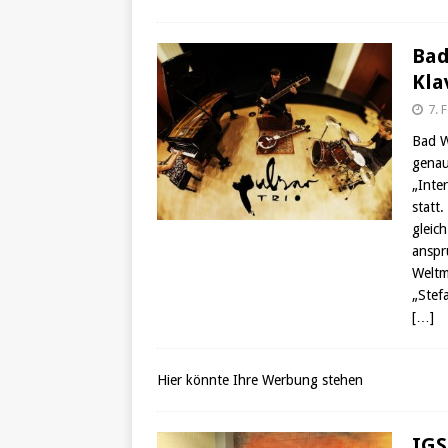
Bad
Kla
7. 
Bad W
genau
„Inte
statt
gleic
anspr
Weltm
„Stef
[…]
Hier könnte Ihre Werbung stehen
IGS