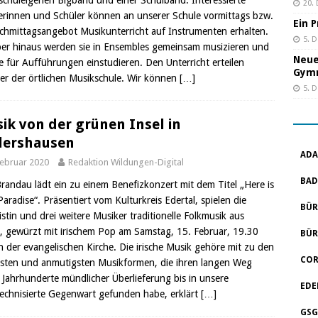
 schuleigenen Bigband und einer Schulband. Interessierte
20.
erinnen und Schüler können an unserer Schule vormittags bzw.
Ein 
chmittagsangebot Musikunterricht auf Instrumenten erhalten.
5. 
er hinaus werden sie in Ensembles gemeinsam musizieren und
Neue
e für Aufführungen einstudieren. Den Unterricht erteilen
Gym
er der örtlichen Musikschule. Wir können
[…]
5. 
ik von der grünen Insel in
lershausen
ADA
Februar 2020
Redaktion Wildungen-Digital
BAD
 Brandau lädt ein zu einem Benefizkonzert mit dem Titel „Here is
aradise“. Präsentiert vom Kulturkreis Edertal, spielen die
BÜR
istin und drei weitere Musiker traditionelle Folkmusik aus
d, gewürzt mit irischem Pop am Samstag, 15. Februar, 19.30
BÜR
in der evangelischen Kirche. Die irische Musik gehöre mit zu den
COR
sten und anmutigsten Musikformen, die ihren langen Weg
 Jahrhunderte mündlicher Überlieferung bis in unsere
EDE
echnisierte Gegenwart gefunden habe, erklärt
[…]
GSG