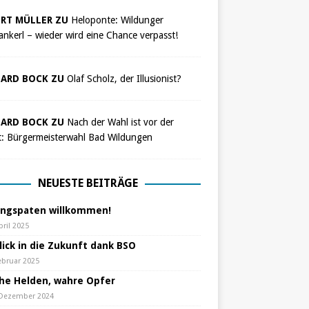
RT MÜLLER ZU
Heloponte: Wildunger
nkerl – wieder wird eine Chance verpasst!
ARD BOCK ZU
Olaf Scholz, der Illusionist?
ARD BOCK ZU
Nach der Wahl ist vor der
t: Bürgermeisterwahl Bad Wildungen
NEUESTE BEITRÄGE
ungspaten willkommen!
pril 2025
lick in die Zukunft dank BSO
ebruar 2025
che Helden, wahre Opfer
 Dezember 2024