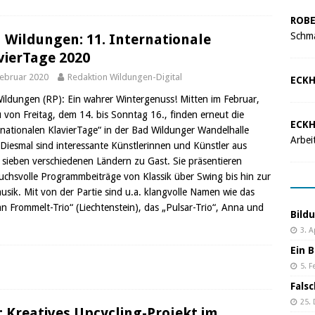
ROBE
Schma
 Wildungen: 11. Internationale
vierTage 2020
Februar 2020
Redaktion Wildungen-Digital
ECKH
ildungen (RP): Ein wahrer Wintergenuss! Mitten im Februar,
 von Freitag, dem 14. bis Sonntag 16., finden erneut die
ECKH
rnationalen KlavierTage“ in der Bad Wildunger Wandelhalle
Arbei
. Diesmal sind interessante Künstlerinnen und Künstler aus
h sieben verschiedenen Ländern zu Gast. Sie präsentieren
uchsvolle Programmbeiträge von Klassik über Swing bis hin zur
usik. Mit von der Partie sind u.a. klangvolle Namen wie das
an Frommelt-Trio“ (Liechtenstein), das „Pulsar-Trio“, Anna und
Bild
3. A
Ein B
5. F
Fals
25.
: Kreatives Upcycling-Projekt im