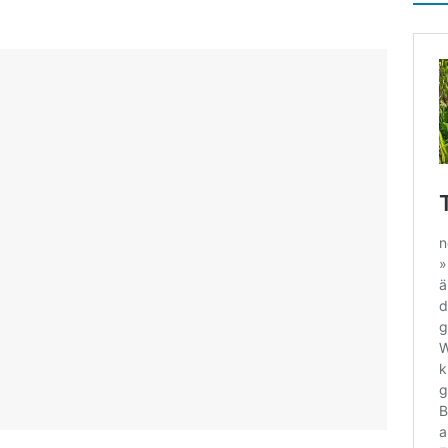
che Helden, wahre Opfer
ALLGEMEIN
e bei Entscheidungsfindung für die Mamas und Papas
ALLGEMEIN
ierender Vorlesewettbewerb am GSG
ALLGEMEIN
a mutantur,
ALLGEMEIN