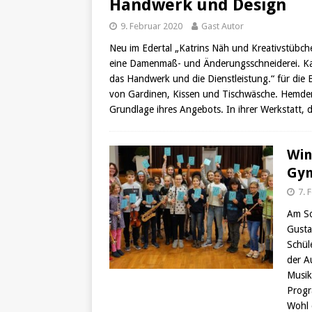
Handwerk und Design
9. Februar 2020
Gast Autor
Neu im Edertal „Katrins Näh und Kreativstübche
eine Damenmaß- und Änderungsschneiderei. Kat
das Handwerk und die Dienstleistung.“ für die 
von Gardinen, Kissen und Tischwäsche. Hemde
Grundlage ihres Angebots. In ihrer Werkstatt, d
Win
Gy
7. 
Am So
Gusta
Schül
der A
Musik
Progra
Wohl 