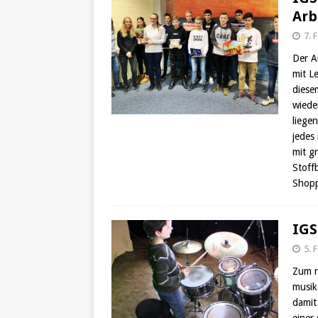
Arb
7. 
Der A
mit L
diesem
wiede
liege
jedes 
mit g
Stoff
Shopp
IGS
5. 
Zum n
musik
damit