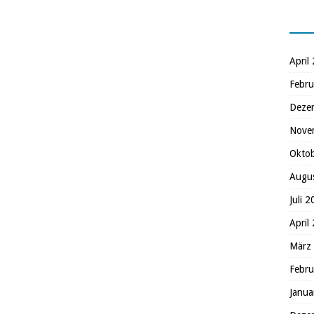
April
Febru
Deze
Nove
Okto
Augu
Juli 
April
März
Febru
Janua