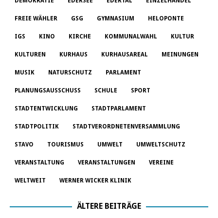
DEMOKRATIE
EDERSEE
EDERTAL
EINZELHANDEL
FREIE WÄHLER
GSG
GYMNASIUM
HELOPONTE
IGS
KINO
KIRCHE
KOMMUNALWAHL
KULTUR
KULTUREN
KURHAUS
KURHAUSAREAL
MEINUNGEN
MUSIK
NATURSCHUTZ
PARLAMENT
PLANUNGSAUSSCHUSS
SCHULE
SPORT
STADTENTWICKLUNG
STADTPARLAMENT
STADTPOLITIK
STADTVERORDNETENVERSAMMLUNG
STAVO
TOURISMUS
UMWELT
UMWELTSCHUTZ
VERANSTALTUNG
VERANSTALTUNGEN
VEREINE
WELTWEIT
WERNER WICKER KLINIK
ÄLTERE BEITRÄGE